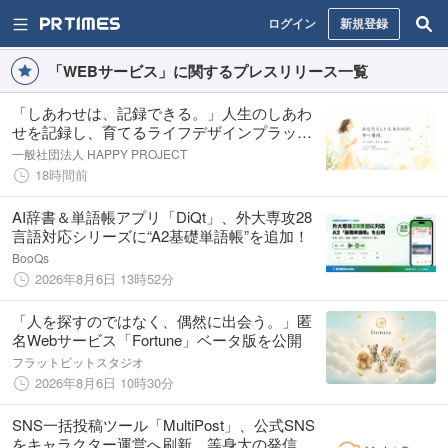
ログイン
新規登録
「WEBサービス」に関するプレスリリース一覧
「しあわせは、記録できる。」人生のしあわ
せを記録し、育てるライフデザインプラット
フォーム『HAPPY CONNECT』β版公開
一般社団法人 HAPPY PROJECT
18時間前
AI辞書＆単語帳アプリ「DiQt」、外大専攻28
言語対応シリーズに“A2基礎単語帳”を追加！
BooQs
2026年8月6日 13時52分
「人を探すのではなく、偶然に出会う。」匿
名Webサービス「Fortune」ベータ版を公開
フラットビットスタジオ
2026年8月6日 10時30分
SNS一括投稿ツール「MultiPost」、公式SNS
をキャラクター運営へ刷新 等身大の発信者