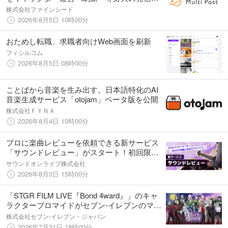
「きらりん」が活動開始
株式会社ファインシード
2026年8月5日 10時00分
おためし転職、求職者向けWeb画面を刷新
フィシルコム
2026年8月5日 08時00分
ことばから音楽を生み出す。日本語特化のAI
音楽生成サービス「otojam」ベータ版を公開
株式会社ＦＹＮＡ
2026年8月4日 10時00分
プロに楽曲レビューを依頼できる新サービス
「サウンドレビュー」がスタート！初回限定
割引キャンペーン中！【ONLIVE Studio】
サウンドオンライブ株式会社
2026年8月3日 15時00分
「STGR FILM LIVE『Bond 4ward』」のキャ
ラクターブロマイドがセブン‐イレブンのマル
チコピー機に登場 メモカぴあにて販売開
株式会社セブン‐イレブン・ジャパン
始！
2026年7月31日 18時00分