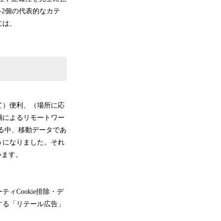
2個の代表的なカテ
には、
て）便利、（場所に応
禍によるリモートワー
る中、移動データであ
うになりました。それ
います。
Cookie排除・デ
する「リテール広告」