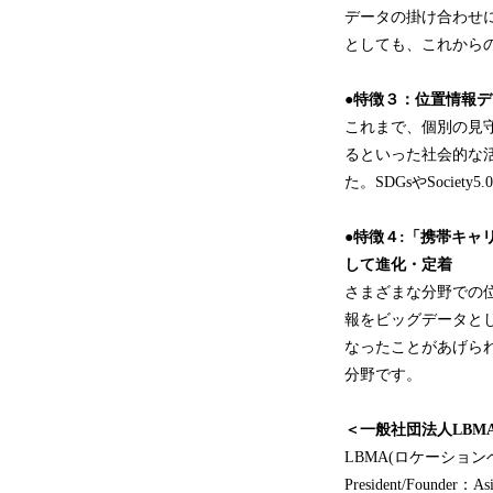
データの掛け合わせ
としても、これから
●特徴３
：位置情報デ
これまで、個別の見
るといった社会的な
た。SDGsやSoci
●特徴４
:
「携帯キャ
して進化・定着
さまざまな分野での
報をビッグデータと
なったことがあげら
分野です。
＜一般社団法人LBMA 
LBMA(ロケーションベ
President/Fou