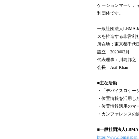
ケーションマーケテ
利団体です。
一般社団法人LBMA
スを推進する非営利
所在地：東京都千代田
設立：2020年2月
代表理事：川島邦之
会長：Asif Khan
■主な活動
・「デバイスロケー
・位置情報を活用し
・位置情報活用のマ
・カンファレンスの
■一般社団法人LBMA
https://www.lbmajapan