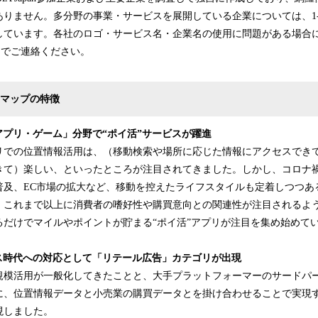
ありません。多分野の事業・サービスを展開している企業については、1-
しています。各社のロゴ・サービス名・企業名の使用に問題がある場合
.comまでご連絡ください。
スマップの特徴
アプリ・ゲーム」分野で“ポイ活”サービスが躍進
リでの位置情報活用は、（移動検索や場所に応じた情報にアクセスでき
きて）楽しい、といったところが注目されてきました。しかし、コロナ
普及、EC市場の拡大など、移動を控えたライフスタイルも定着しつつあ
、これまで以上に消費者の嗜好性や購買意向との関連性が注目されるよ
るだけでマイルやポイントが貯まる“ポイ活”アプリが注目を集め始めて
ス時代への対応として「リテール広告」カテゴリが出現
模活用が一般化してきたことと、大手プラットフォーマーのサードパーティ
に、位置情報データと小売業の購買データとを掛け合わせることで実現
現しました。