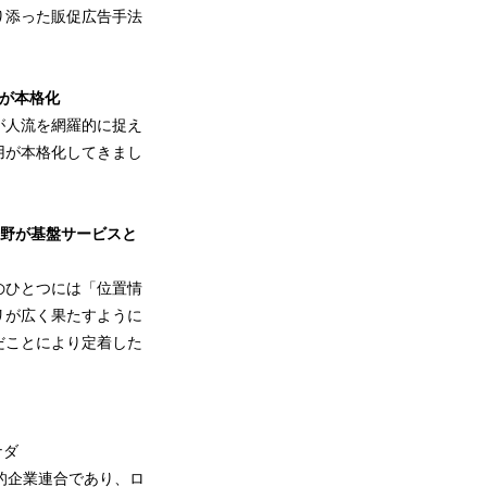
り添った販促広告手法
が本格化
が人流を網羅的に捉え
用が本格化してきまし
野が基盤サービスと
のひとつには「位置情
リが広く果たすように
だことにより定着した
ナダ
持つ世界的企業連合であり、ロ