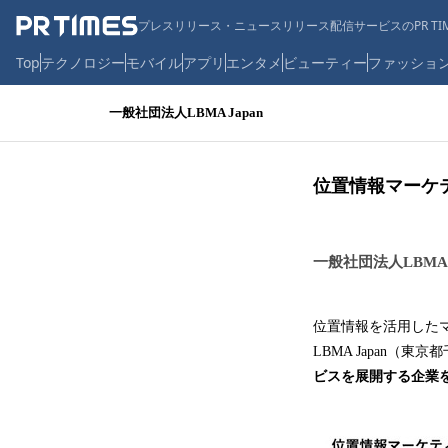
プレスリリース・ニュースリリース配信サービスのPR TIM
Top
テクノロジー
モバイル
アプリ
エンタメ
ビューティー
ファッショ
一般社団法人LBMA Japan
位置情報マーケ
一般社団法人LBMA J
位置情報を活用した
LBMA Japan（
ビスを展開する企業