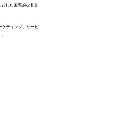
的とした国際的な非営
マーケティング、サービ
す。