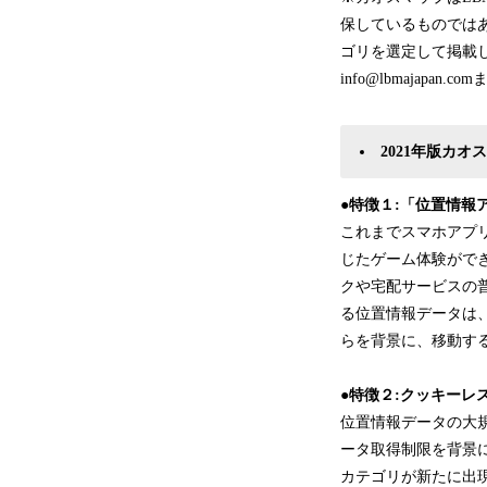
保しているものでは
ゴリを選定して掲載
info@lbmajapan
2021年版カオ
●特徴１
:
「位置情報
これまでスマホアプ
じたゲーム体験がで
クや宅配サービスの
る位置情報データは
らを背景に、移動す
●特徴２
:
クッキーレ
位置情報データの大規
ータ取得制限を背景
カテゴリが新たに出