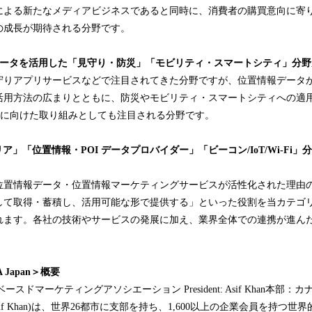
による新たなメディアビジネスであると同時に、消費者の購買意向に寄
の成長が期待される分野です。
ータを活用した「見守り・防災」「モビリティ・スマートシティ」分野
守りアプリサービスなどで注目されてきた分野ですが、位置情報データ
活用方法の広まりとともに、防災やモビリティ・スマートシティへの適
ety5.0に向けた取り組みとしても注目される分野です。
リア」「位置情報・
POI
データプロバイダー」「ビーコン
/IoT/Wi-Fi
」分
位置情報データ・位置情報マーケティングサービスが活性化された理由
して取得・蓄積し、活用可能な形で提供する」といった役割を当カテゴ
れます。各社の技術やサービスの発展に加え、業界全体での連携が進ん
Japan＞概要
ースドマーケティングアソシエーション President: Asif Khan本部：カ
nder：Asif Khan)は、世界26都市に支部を持ち、1,600以上の企業会員を