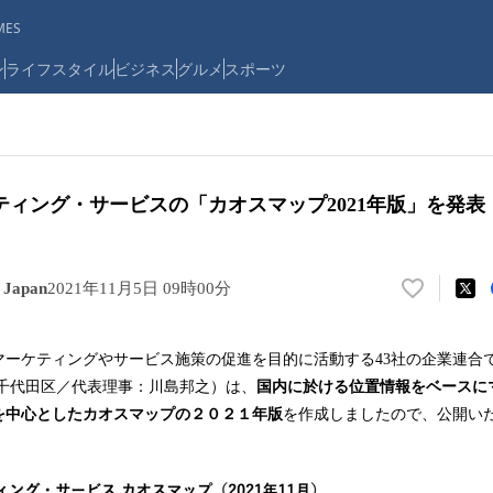
ES
ン
ライフスタイル
ビジネス
グルメ
スポーツ
ティング・サービスの「カオスマップ2021年版」を発表
apan
2021年11月5日 09時00分
い
い
ね
マーケティングやサービス施策の促進を目的に活動する43社の企業連合
！
東京都千代田区／代表理事：川島邦之）は、
国内に於ける位置情報をベースに
数
を
を中心としたカオスマップの２０２１年版
を作成しましたので、公開い
読
み
込