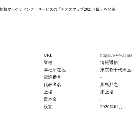
情報マーケティング・サービスの「カオスマップ2021年版」を発表！
URL
https://www.lbm
業種
情報通信
本社所在地
東京都千代田区神
電話番号
-
代表者名
川島邦之
上場
未上場
資本金
-
設立
2020年02月