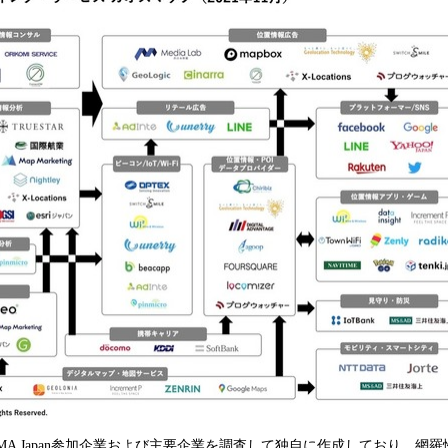
み
中
で
す
MA Japan参加企業および主要企業を調査して独自に作成しており、網