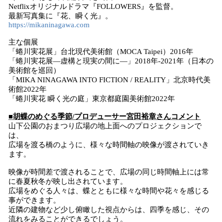
Netflixオリジナルドラマ『FOLLOWERS』を監督。
最新写真集に『花、瞬く光』。
https://mikaninagawa.com
主な個展
「蜷川実花展」台北現代美術館（MOCA Taipei）2016年
「蜷川実花展—虚構と現実の間に—」2018年-2021年（日本の
美術館を巡回）
「MIKA NINAGAWA INTO FICTION / REALITY」北京時代美
術館2022年
「蜷川実花 瞬く光の庭」東京都庭園美術館2022年
■胡蝶のめぐる季節/プロデューサー宮田裕章さんコメント
山下公園のおまつり広場の地上面へのプロジェクションで
は、
広場を渡る橋のように、様々な時間軸の映像が渡されていき
ます。
映像が時間差で渡されることで、広場の同じ時間軸上には常
に春夏秋冬が映し出されています。
広場をめぐる人々は、蝶とともに様々な時間や花々を感じる
事ができます。
近隣の建物など少し俯瞰した視点からは、四季を感じ、その
流れをみることができるでしょう。