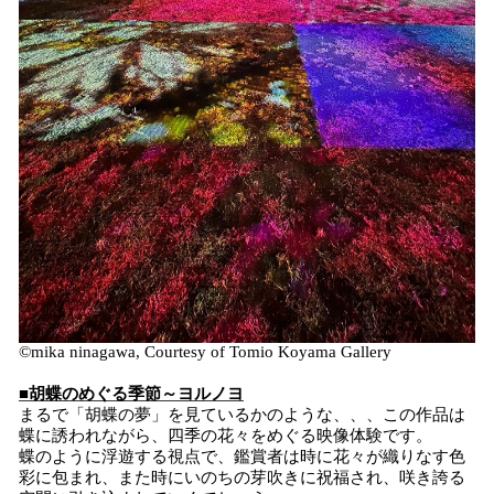
©mika ninagawa, Courtesy of Tomio Koyama Gallery
■胡蝶のめぐる季節～ヨルノヨ
まるで「胡蝶の夢」を見ているかのような、、、この作品は
蝶に誘われながら、四季の花々をめぐる映像体験です。
蝶のように浮遊する視点で、鑑賞者は時に花々が織りなす色
彩に包まれ、また時にいのちの芽吹きに祝福され、咲き誇る