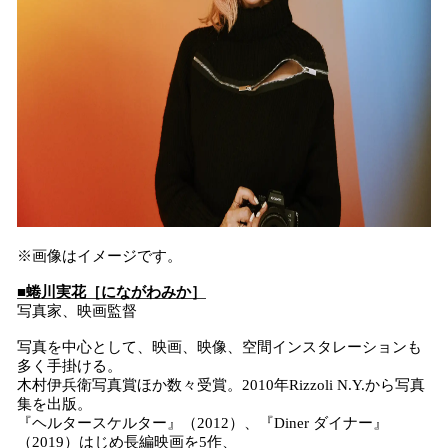
※画像はイメージです。
■蜷川実花［にながわみか］
写真家、映画監督
写真を中心として、映画、映像、空間インスタレーションも
多く手掛ける。
木村伊兵衛写真賞ほか数々受賞。2010年Rizzoli N.Y.から写真
集を出版。
『ヘルタースケルター』（2012）、『Diner ダイナー』
（2019）はじめ長編映画を5作、