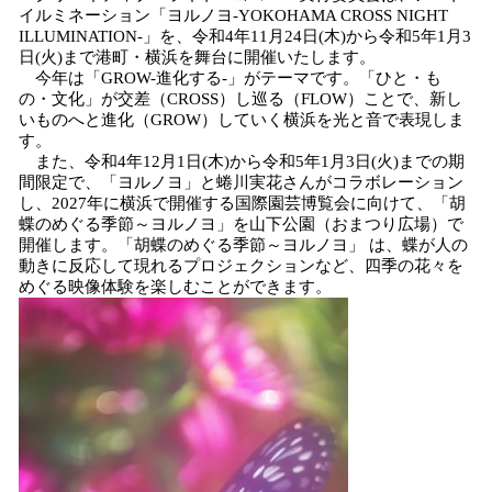
イルミネーション「ヨルノヨ-YOKOHAMA CROSS NIGHT
数
ILLUMINATION-」を、令和4年11月24日(木)から令和5年1月3
を
日(火)まで港町・横浜を舞台に開催いたします。
読
今年は「GROW-進化する-」がテーマです。「ひと・も
み
の・文化」が交差（CROSS）し巡る（FLOW）ことで、新し
込
いものへと進化（GROW）していく横浜を光と音で表現しま
み
す。
中
また、令和4年12月1日(木)から令和5年1月3日(火)までの期
で
間限定で、「ヨルノヨ」と蜷川実花さんがコラボレーション
し、2027年に横浜で開催する国際園芸博覧会に向けて、「胡
す
蝶のめぐる季節～ヨルノヨ」を山下公園（おまつり広場）で
開催します。「胡蝶のめぐる季節～ヨルノヨ」 は、蝶が人の
動きに反応して現れるプロジェクションなど、四季の花々を
めぐる映像体験を楽しむことができます。