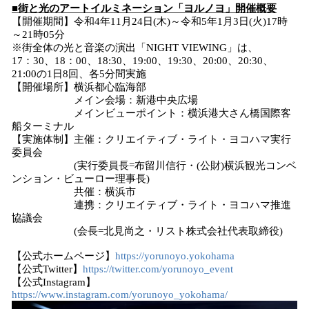
■街と光のアートイルミネーション「ヨルノヨ」開催概要
【開催期間】令和4年11月24日(木)～令和5年1月3日(火)17時
～21時05分
※街全体の光と音楽の演出「NIGHT VIEWING」は、
17：30、18：00、18:30、19:00、19:30、20:00、20:30、
21:00の1日8回、各5分間実施
【開催場所】横浜都心臨海部
メイン会場：新港中央広場
メインビューポイント：横浜港大さん橋国際客
船ターミナル
【実施体制】主催：クリエイティブ・ライト・ヨコハマ実行
委員会
(実行委員長=布留川信行・(公財)横浜観光コンベ
ンション・ビューロー理事長)
共催：横浜市
連携：クリエイティブ・ライト・ヨコハマ推進
協議会
(会長=北見尚之・リスト株式会社代表取締役)
【公式ホームページ】
https://yorunoyo.yokohama
【公式Twitter】
https://twitter.com/yorunoyo_event
【公式Instagram】
https://www.instagram.com/yorunoyo_yokohama/