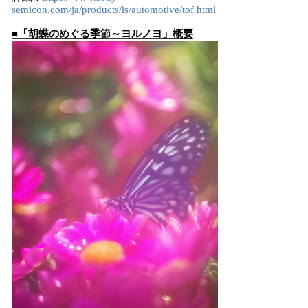
semicon.com/ja/products/is/automotive/tof.html
■「胡蝶のめぐる季節～ヨルノヨ」概要