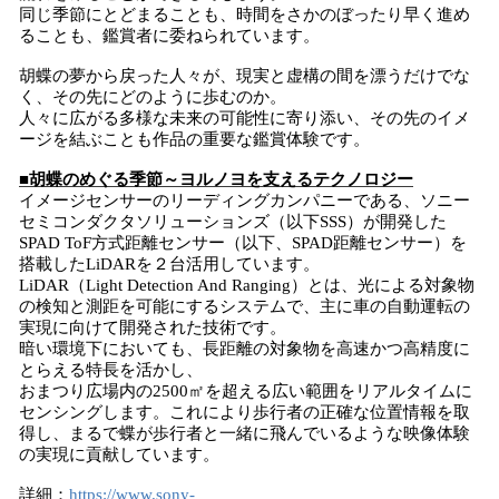
同じ季節にとどまることも、時間をさかのぼったり早く進め
ることも、鑑賞者に委ねられています。
胡蝶の夢から戻った人々が、現実と虚構の間を漂うだけでな
く、その先にどのように歩むのか。
人々に広がる多様な未来の可能性に寄り添い、その先のイメ
ージを結ぶことも作品の重要な鑑賞体験です。
■胡蝶のめぐる季節～ヨルノヨを支えるテクノロジー
イメージセンサーのリーディングカンパニーである、ソニー
セミコンダクタソリューションズ（以下SSS）が開発した
SPAD ToF方式距離センサー（以下、SPAD距離センサー）を
搭載したLiDARを２台活用しています。
LiDAR（Light Detection And Ranging）とは、光による対象物
の検知と測距を可能にするシステムで、主に車の自動運転の
実現に向けて開発された技術です。
暗い環境下においても、長距離の対象物を高速かつ高精度に
とらえる特長を活かし、
おまつり広場内の2500㎡を超える広い範囲をリアルタイムに
センシングします。これにより歩行者の正確な位置情報を取
得し、まるで蝶が歩行者と一緒に飛んでいるような映像体験
の実現に貢献しています。
詳細：
https://www.sony-