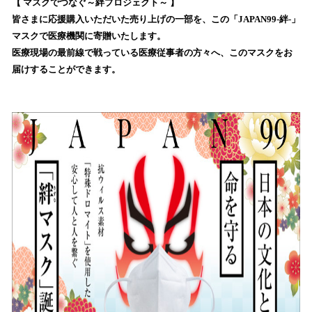
！
【 マスクでつなぐ～絆プロジェクト～ 】
数
皆さまに応援購入いただいた売り上げの一部を、この「JAPAN99-絆-」
を
マスクで医療機関に寄贈いたします。
読
医療現場の最前線で戦っている医療従事者の方々へ、このマスクをお
み
届けすることができます。
込
み
中
で
す