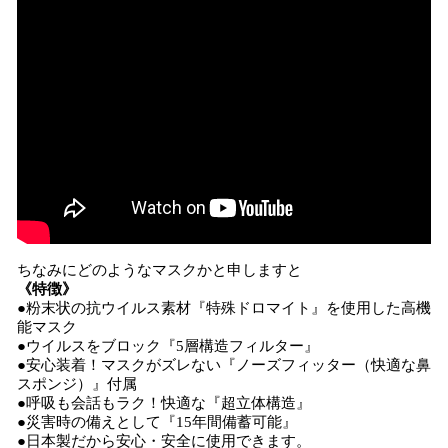
ちなみにどのようなマスクかと申しますと
《特徴》
●粉末状の抗ウイルス素材『特殊ドロマイト』を使用した高機
能マスク
●ウイルスをブロック『5層構造フィルター』
●安心装着！マスクがズレない『ノーズフィッター（快適な鼻
スポンジ）』付属
●呼吸も会話もラク！快適な『超立体構造』
●災害時の備えとして『15年間備蓄可能』
●日本製だから安心・安全に使用できます。