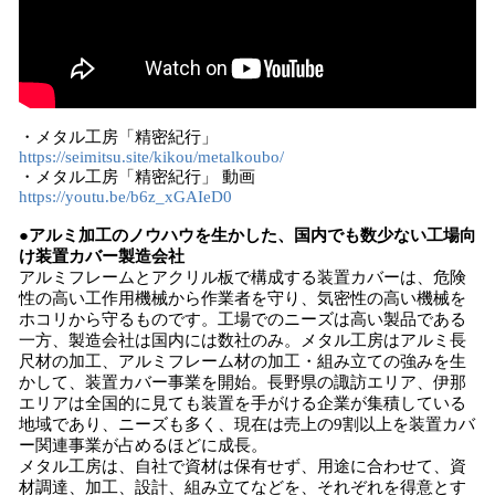
・メタル工房「精密紀行」
https://seimitsu.site/kikou/metalkoubo/
・メタル工房「精密紀行」 動画
https://youtu.be/b6z_xGAIeD0
●アルミ加工のノウハウを生かした、国内でも数少ない工場向
け装置カバー製造会社
アルミフレームとアクリル板で構成する装置カバーは、危険
性の高い工作用機械から作業者を守り、気密性の高い機械を
ホコリから守るものです。工場でのニーズは高い製品である
一方、製造会社は国内には数社のみ。メタル工房はアルミ長
尺材の加工、アルミフレーム材の加工・組み立ての強みを生
かして、装置カバー事業を開始。長野県の諏訪エリア、伊那
エリアは全国的に見ても装置を手がける企業が集積している
地域であり、ニーズも多く、現在は売上の9割以上を装置カバ
ー関連事業が占めるほどに成長。
メタル工房は、自社で資材は保有せず、用途に合わせて、資
材調達、加工、設計、組み立てなどを、それぞれを得意とす