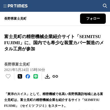
長野県富士見町
フォロー
富士見町の精密機械企業紹介サイト「SEIMITSU
FUJIMI」に、国内でも希少な装置カバー製造のメ
タル工房が参加
長野県富士見町
2021年5月24日 15時30分
い
い
ね
！
「東洋のスイス」として、精密機械で名高い長野県諏訪地域にある富
数
士見町は、富士見町の精密機械企業を紹介するサイト「SEIMITSU
を
FUJIMI」（セイミツ フジミ）をスタート。
読