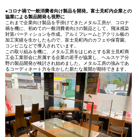
●コロナ禍で
一般消費者向け
製品
を開発。
富士見町内企業との
協業による
製品開発も視野に
これまで企業向け製品を手掛けてきたメタル工房が、コロナ
禍を機に、初めての一般消費者向けの製品として、飛沫感染
対策パーティションを作成。アルミフレームとアクリル板の
加工実績を生かしたもので、富士見町内のカフェや保育園、
コンビニなどで導入されています。
この取り組みを機に、メタル工房をはじめとする富士見町商
工会工業部会に所属する企業の若手が協業し、ヘルスケア分
野の製品開発が検討され始めました。メタル工房の強みであ
るコーディネート力を生かした新たな展開が期待できます。