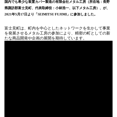
国内でも希少な装置カバー製造の有限会社メタル工房（所在地：長野
み
県諏訪郡富士見町、代表取締役：小林浩一、以下メタル工房）、が、
込
2021年5月17日より「SEIMITSU FUJIMI」に参加しました。
み
中
で
富士見町は、町内を中心としたネットワークを生かして事業
す
を発展させるメタル工房の参加により、精密の町としての新
たな商品開発や企画の展開を期待しています。