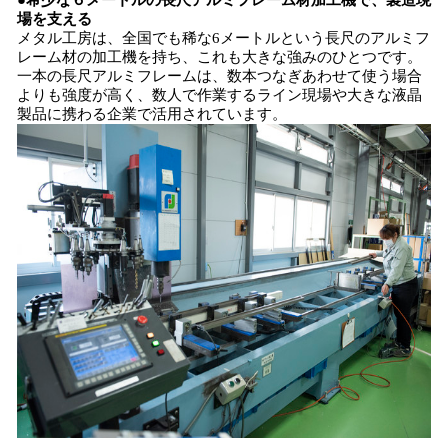
●
希少な
６
メートル
の
長尺アルミフレーム材加工機で、製造現
場を支える
メタル工房は、全国でも稀な6メートルという長尺のアルミフ
レーム材の加工機を持ち、これも大きな強みのひとつです。
一本の長尺アルミフレームは、数本つなぎあわせて使う場合
よりも強度が高く、数人で作業するライン現場や大きな液晶
製品に携わる企業で活用されています。