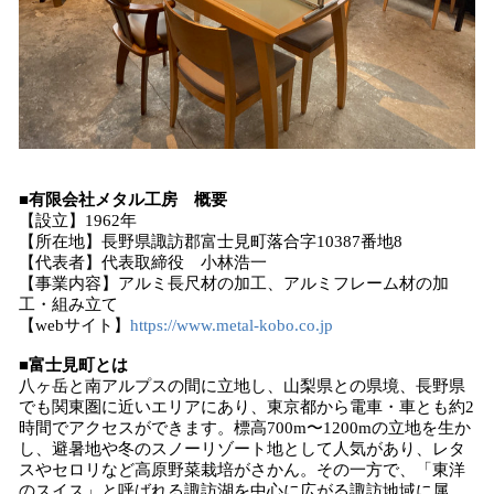
■
有限会社メタル工房
概要
【設立】1962年
【所在地】長野県諏訪郡富士見町落合字10387番地8
【代表者】代表取締役 小林浩一
【事業内容】アルミ長尺材の加工、アルミフレーム材の加
工・組み立て
【webサイト】
https://www.metal-kobo.co.jp
■富士見町とは
八ヶ岳と南アルプスの間に立地し、山梨県との県境、長野県
でも関東圏に近いエリアにあり、東京都から電車・車とも約2
時間でアクセスができます。標高700m〜1200mの立地を生か
し、避暑地や冬のスノーリゾート地として人気があり、レタ
スやセロリなど高原野菜栽培がさかん。その一方で、「東洋
のスイス」と呼ばれる諏訪湖を中心に広がる諏訪地域に属