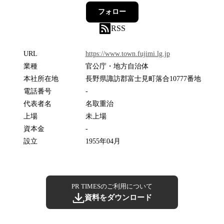
フォロー
RSS
URL
https://www.town.fujimi.lg.jp
業種
官公庁・地方自治体
本社所在地
長野県諏訪郡富士見町落合10777番地
電話番号
-
代表者名
名取重治
上場
未上場
資本金
-
設立
1955年04月
PR TIMESのご利用について
資料をダウンロード