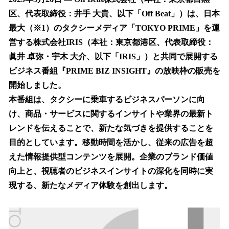
数
区、代表取締役：井手 大貴、以下「Off Beat」）は、日本
を
最大（※1）のタクシーメディア「TOKYO PRIME」を運
読
み
営する株式会社IRIS（本社：東京都港区、代表取締役：
込
眞井 卓弥・宇木 大介、以下「IRIS」）と共同で展開する
み
ビジネス番組『PRIME BIZ INSIGHT』の放映枠の販売を
中
で
開始しました。
す
本番組は、タクシーに乗車するビジネスパーソンに向
け、商品・サービスに関するインサイトや業界の最新ト
レンドを伝えることで、新たな気づきを提供することを
目的としています。移動時間を活かし、従来の広告を超
えた情報提供型コンテンツを展開。企業のブランド価値
向上と、視聴者のビジネスインサイトの深化を同時に実
現する、新たなメディア体験を創出します。