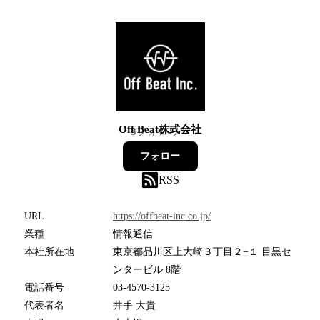
Off Beat株式会社
3
フォロワー
フォロー
RSS
URL
https://offbeat-inc.co.jp/
業種
情報通信
本社所在地
東京都品川区上大崎３丁目２−１ 目黒セ
ンタービル 8階
電話番号
03-4570-3125
代表者名
井手 大貴