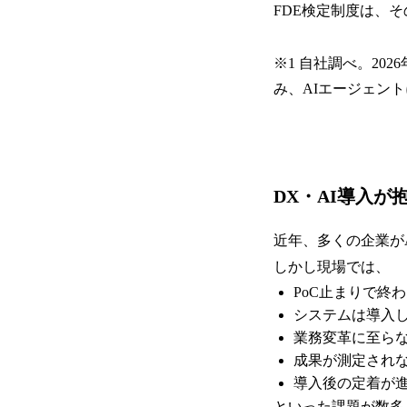
FDE検定制度は、
※1 自社調べ。2026年
み、AIエージェン
DX・AI導入が
近年、多くの企業が
しかし現場では、
PoC止まりで終
システムは導入
業務変革に至ら
成果が測定され
導入後の定着が
といった課題が数多