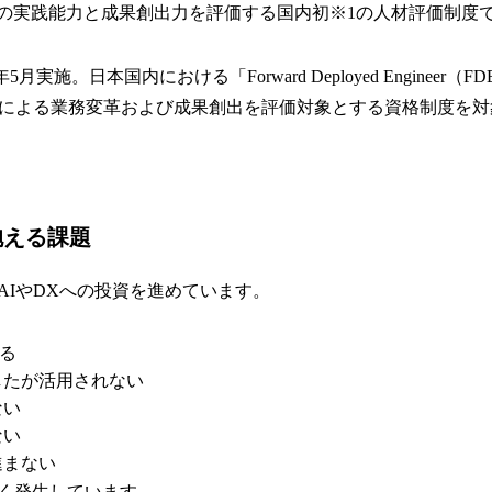
その実践能力と成果創出力を評価する国内初※1の人材評価制度
5月実施。日本国内における「Forward Deployed Engineer
トによる業務変革および成果創出を評価対象とする資格制度を対
抱える課題
AIやDXへの投資を進めています。
わる
したが活用されない
ない
ない
進まない
く発生しています。