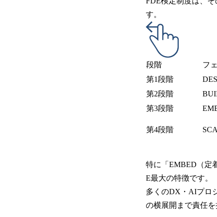
FDE検定制度は、
す。
段階
フ
第1段階
DES
第2段階
BUI
第3段階
EM
第4段階
SC
特に「EMBED（
E最大の特徴です。
多くのDX・AIプ
の横展開まで責任を