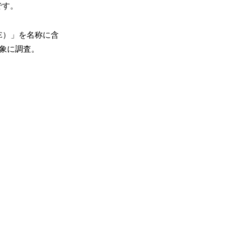
です。
（FDE）」を名称に含
象に調査。