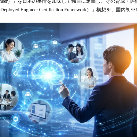
数
oyed Engineer）」を日本の事情を加味して独自に定義し、その育成
を
Deployed Engineer Certification Framework）」構想を
読
み
込
み
中
で
す