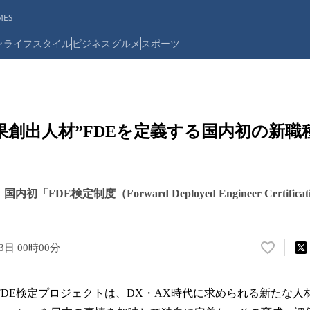
ES
ン
ライフスタイル
ビジネス
グルメ
スポーツ
成果創出人材”FDEを定義する国内初の新職
「FDE検定制度（Forward Deployed Engineer Certificati
3日 00時00分
い
い
ね
 FDE検定プロジェクトは、DX・AX時代に求められる新たな人
！