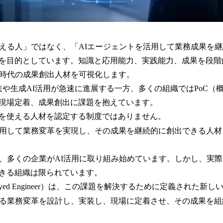
使える人」ではなく、「AIエージェントを活用して業務成果を
を目的としています。知識と応用能力、実践能力、成果を段階
I時代の成果創出人材を可視化します。
進や生成AI活用が急速に進展する一方、多くの組織ではPoC（
現場定着、成果創出に課題を抱えています。
AIを使える人材を認定する制度ではありません。
活用して業務変革を実現し、その成果を継続的に創出できる人
り、多くの企業がAI活用に取り組み始めています。しかし、実
きる組織は限られています。
Deployed Engineer）は、この課題を解決するために定義された
よる業務変革を設計し、実装し、現場に定着させ、その成果を