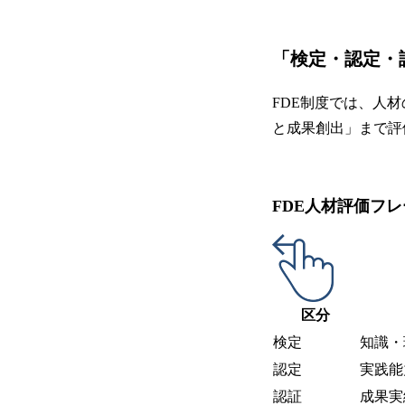
「検定・認定・
FDE制度では、人
と成果創出」まで評
FDE人材評価フ
区分
検定
知識・
認定
実践能
認証
成果実