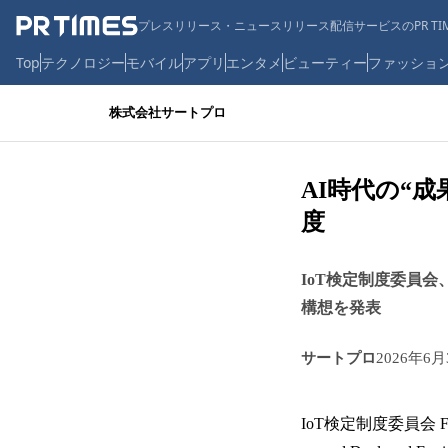
プレスリリース・ニュースリリース配信サービスのPR TIM
Top
テクノロジー
モバイル
アプリ
エンタメ
ビューティー
ファッショ
株式会社サートプロ
AI時代の“
度
IoT検定制度委員会、国内初
構想を発表
サートプロ
2026年6月
IoT検定制度委員会