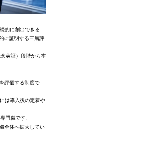
継続的に創出できる
的に証明する三層評
概念実証）段階から本
材を評価する制度で
際には導入後の定着や
新しい専門職です。
組織全体へ拡大してい