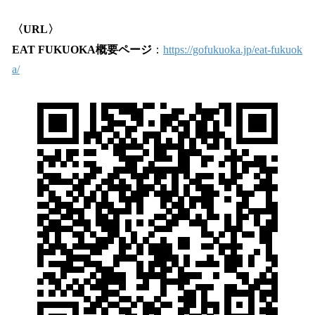
〈URL〉
EAT FUKUOKA概要ページ
：
https://gofukuoka.jp/eat-fukuok
a/