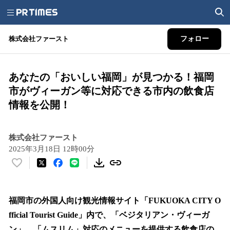
株式会社ファースト
フォロー
あなたの「おいしい福岡」が見つかる！福岡
市がヴィーガン等に対応できる市内の飲食店
情報を公開！
株式会社ファースト
2025年3月18日 12時00分
い
い
ね
！
福岡市の外国人向け観光情報サイト「FUKUOKA CITY O
数
fficial Tourist Guide」内で、「ベジタリアン・ヴィーガ
を
ン」、「ムスリム」対応のメニューを提供する飲食店の