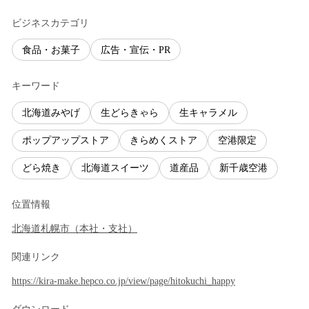
ビジネスカテゴリ
食品・お菓子
広告・宣伝・PR
キーワード
北海道みやげ
生どらきゃら
生キャラメル
ポップアップストア
きらめくストア
空港限定
どら焼き
北海道スイーツ
道産品
新千歳空港
位置情報
北海道
札幌市
（
本社・支社
）
関連リンク
https://kira-make.hepco.co.jp/view/page/hitokuchi_happy