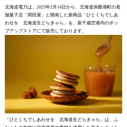
ね
！
北海道電力は、2025年2月14日から、北海道洞爺湖町の老
数
舗菓子店「岡田屋」と開発した新商品「ひとくちでしあ
を
わせを 北海道生どらきゃら」を、新千歳空港内のポッ
読
み
プアップストアにて販売しております。
込
み
中
で
す
「ひとくちでしあわせを 北海道生どらきゃら」は、ふ