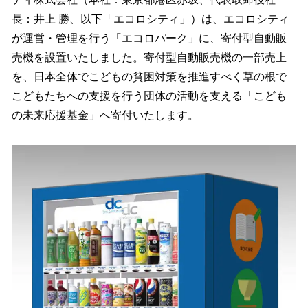
を
長：井上 勝、以下「エコロシティ」）は、エコロシティ
読
み
が運営・管理を行う「エコロパーク」に、寄付型自動販
込
売機を設置いたしました。寄付型自動販売機の一部売上
み
を、日本全体でこどもの貧困対策を推進すべく草の根で
中
で
こどもたちへの支援を行う団体の活動を支える「こども
す
の未来応援基金」へ寄付いたします。