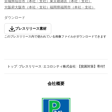
宮城県
仙台市
（
本社・支社
）
東京都
港区
（
本社・支社
）
大阪府
大阪市
（
本社・支社
）
福岡県
福岡市
（
本社・支社
）
ダウンロード
プレスリリース素材
このプレスリリース内で使われている画像ファイルがダウンロードできます
トップ
プレスリリース
エコロシティ株式会社
【貧困対策】寄付型自
会社概要