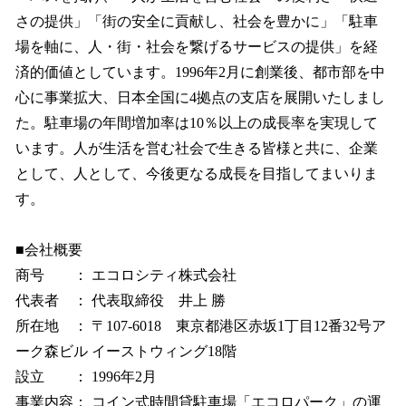
さの提供」「街の安全に貢献し、社会を豊かに」「駐車
場を軸に、人・街・社会を繋げるサービスの提供」を経
済的価値としています。1996年2月に創業後、都市部を中
心に事業拡大、日本全国に4拠点の支店を展開いたしまし
た。駐車場の年間増加率は10％以上の成長率を実現して
います。人が生活を営む社会で生きる皆様と共に、企業
として、人として、今後更なる成長を目指してまいりま
す。
■会社概要
商号 ： エコロシティ株式会社
代表者 ： 代表取締役 井上 勝
所在地 ： 〒107-6018 東京都港区赤坂1丁目12番32号ア
ーク森ビル イーストウィング18階
設立 ： 1996年2月
事業内容： コイン式時間貸駐車場「エコロパーク」の運