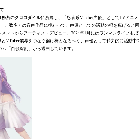
て
声優事務所のクロコダイルに所属し、「忍者系VTuber声優」としてTVアニ
ー。数多くの音声作品に携わって、声優としての活動の幅を広げると同時に
メントからアーティストデビュー。2024年1月にはワンマンライブも
とVTuber業界をつなぐ架け橋となるべく、声優として精力的に活動
ルバム「百歌繚乱」から選曲しています。