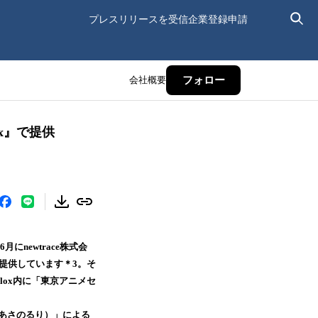
プレスリリースを受信
企業登録申請
会社概要
フォロー
x』で提供
newtrace株式会
を提供しています＊3。そ
oblox内に「東京アニメセ
（あさのるり）」による