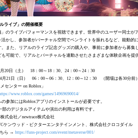
ャルライブ」の開催概要
ノ瑠璃」のライブパフォーマンスを視聴できます。世界中のユーザー同士が
特長を活かし、参加者がバーチャル空間でペンライトを振れるなど、能動的
す。また、リアルのライブ記念グッズの購入や、事前に参加者から募集
ども可能で、リアルとバーチャルを連動させたさまざまな体験企画を提
4月20日（土） 18：00～18：30、24：00～24：30
日） 06：00～06：30、12：00～12：30 （開場は各30分前
センター on Roblox」
https://www.roblox.com/games/14969690014/
はRobloxアプリのインストールが必要です。
※一部のデジタルアイテムや演出の利用は有料です。
式会社／newtrace株式会社
JVCケンウッド・ビクターエンタテインメント、株式会社クロコダイル
ちら →
https://funs-project.com/event/metaverse/001/