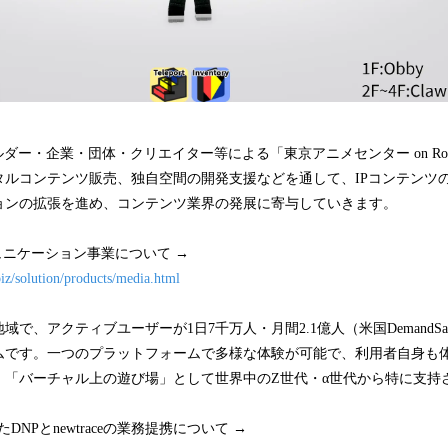
ルダー・企業・団体・クリエイター等による「東京アニメセンター on Ro
タルコンテンツ販売、独自空間の開発支援などを通して、IPコンテンツ
ョンの拡張を進め、コンテンツ業界の発展に寄与していきます。
ミュニケーション事業について →
iz/solution/products/media.html
地域で、アクティブユーザーが1日7千万人・月間2.1億人（米国DemandS
ムです。一つのプラットフォームで多様な体験が可能で、利用者自身も
、「バーチャル上の遊び場」として世界中のZ世代・α世代から特に支持
たDNPとnewtraceの業務提携について →