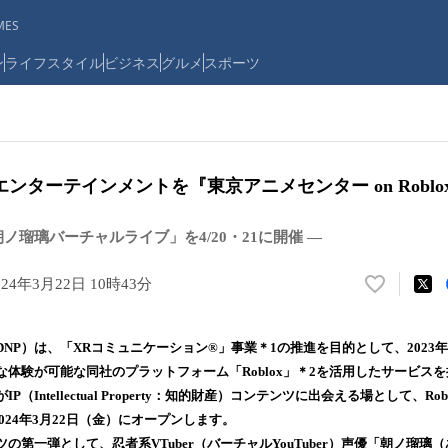
ES
ン
ライフスタイル
ビジネス
グルメ
スポーツ
ンターテインメントを『東京アニメセンター on Roblo
ノ瑠璃バーチャルライブ」を4/20・21に開催 ―
024年3月22日 10時43分
い
い
ね
P）は、「XRコミュニケーション®」事業＊1の推進を目的として、2023年6月に
！
体験が可能な同社のプラットフォーム「Roblox」＊2を活用したサービス
数
（Intellectual Property：知的財産）コンテンツに出会える場として、R
を
読
」を2024年3月22日（金）にオープンします。
み
の第一弾として、忍者系VTuber（バーチャルYouTuber）声優「朝ノ瑠璃