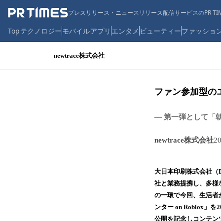
プレスリリース・ニュースリリース配信サービスのPR TIM
Top
テクノロジー
モバイル
アプリ
エンタメ
ビューティー
ファッショ
newtrace株式会社
ファン参加型のエ
― 第一弾として「朝
newtrace株式会社
2
大日本印刷株式会社（DN
社と業務提携し、多様な
の一環で今回、生活者がIP
ンター on Roblox
公開を記念しコンテンツ