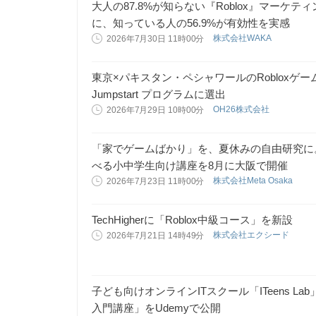
大人の87.8%が知らない『Roblox』マー
に、知っている人の56.9%が有効性を実感
株式会社WAKA
2026年7月30日 11時00分
東京×パキスタン・ペシャワールのRobloxゲーム開発
Jumpstart プログラムに選出
OH26株式会社
2026年7月29日 10時00分
「家でゲームばかり」を、夏休みの自由研究に
べる小中学生向け講座を8月に大阪で開催
株式会社Meta Osaka
2026年7月23日 11時00分
TechHigherに「Roblox中級コース」を新設
株式会社エクシード
2026年7月21日 14時49分
子ども向けオンラインITスクール「ITeens Lab」、
入門講座」をUdemyで公開