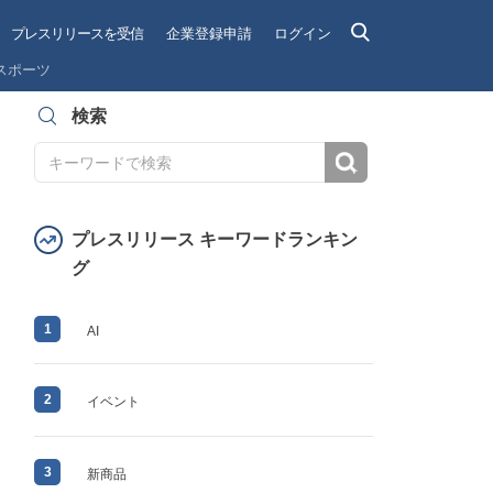
プレスリリースを受信
企業登録申請
ログイン
スポーツ
検索
検索
プレスリリース キーワードランキン
グ
1
AI
2
イベント
3
新商品