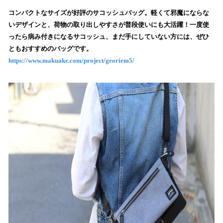
ね
！
コンパクトなサイズが好評のサコッシュバッグ。軽くて邪魔にならな
数
いデザインと、荷物の取り出しやすさが普段使いにも大活躍！一度使
を
ったら病み付きになるサコッシュ、まだ手にしていない方には、ぜひ
読
ともおすすめのバッグです。
み
https://www.makuake.com/project/georiem5/
込
み
中
で
す