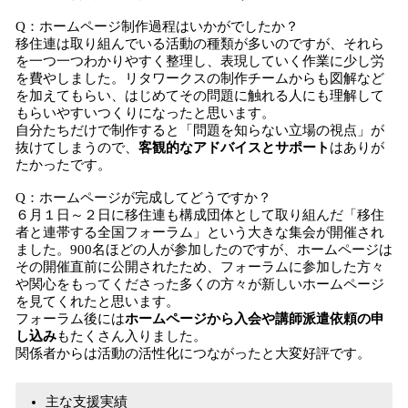
Q：ホームページ制作過程はいかがでしたか？
移住連は取り組んでいる活動の種類が多いのですが、それら
を一つ一つわかりやすく整理し、表現していく作業に少し労
を費やしました。リタワークスの制作チームからも図解など
を加えてもらい、はじめてその問題に触れる人にも理解して
もらいやすいつくりになったと思います。
自分たちだけで制作すると「問題を知らない立場の視点」が
抜けてしまうので、
客観的なアドバイスとサポート
はありが
たかったです。
Q：ホームページが完成してどうですか？
６月１日～２日に移住連も構成団体として取り組んだ「移住
者と連帯する全国フォーラム」という大きな集会が開催され
ました。900名ほどの人が参加したのですが、ホームページは
その開催直前に公開されたため、フォーラムに参加した方々
や関心をもってくださった多くの方々が新しいホームページ
を見てくれたと思います。
フォーラム後には
ホームページから入会や講師派遣依頼の申
し込み
もたくさん入りました。
関係者からは活動の活性化につながったと大変好評です。
主な支援実績