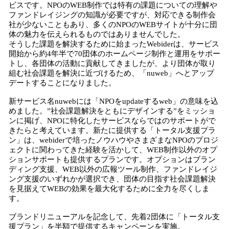
ビスです。NPOのWEB制作では特有の課題についての理解や
ファンドレイジングの知識が必要ですが、対応できる制作会
社が少ないこともあり、多くのNPOのWEBサイトが十分に団
体の魅力を伝えられるものではありませんでした。
そうした課題を解決するために始まったWebiderは、サービス
開始から約4年半で70団体のホームページ制作と運用をサポー
トし、各団体の活動に貢献してきましたが、より団体が取り
組む社会課題を解決に近づけるため、「nuweb」へとアップ
デートすることになりました。
新サービス名nuwebには「NPOをupdateするweb」の意味を込
めました。”社会課題解決をともにデザインする”をミッショ
ンに掲げ、NPOに特化したサービスならではのサポートがで
きたらと考えています。新たに提供する「トータル支援プラ
ン」は、webiderで培ったノウハウやさまざまなNPOのプロジ
ェクトに関わってきた経験を活かして、WEB制作以外のオプ
ションサポートも提供するプランです。オプションはブラン
ディング支援、WEB以外の広報ツール制作、ファンドレイジ
ング支援のいずれかが選択でき、団体の目指す社会課題解決
を見据えてWEBの効果を最大化するために全力を尽くしま
す。
ブランドリニューアルを記念して、先着2団体に「トータル支
援プラン」を半額で提供するキャンペーンを実施。