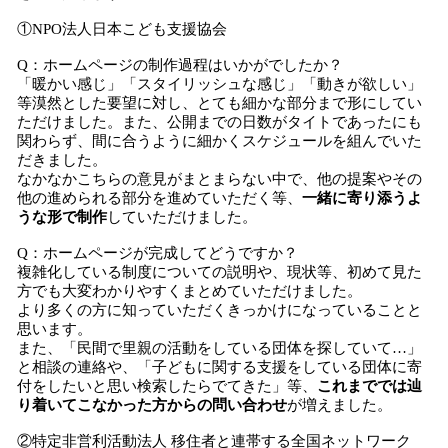
①NPO法人日本こども支援協会
Q：ホームページの制作過程はいかがでしたか？
「暖かい感じ」「スタイリッシュな感じ」「動きが欲しい」
等漠然とした要望に対し、とても細かな部分まで形にしてい
ただけました。また、公開までの日数がタイトであったにも
関わらず、間に合うように細かくスケジュールを組んでいた
だきました。
なかなかこちらの意見がまとまらない中で、他の提案やその
他の進められる部分を進めていただく等、
一緒に寄り添うよ
うな形で制作
していただけました。
Q：ホームページが完成してどうですか？
複雑化している制度についての説明や、現状等、初めて見た
方でも大変わかりやすくまとめていただけました。
より多くの方に知っていただくきっかけになっていることと
思います。
また、「民間で里親の活動をしている団体を探していて…」
と相談の連絡や、「子どもに関する支援をしている団体に寄
付をしたいと思い検索したらでてきた」等、
これまででは辿
り着いてこなかった方からの問い合わせ
が増えました。
②特定非営利活動法人 移住者と連帯する全国ネットワーク