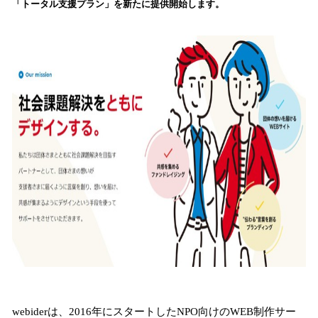
「トータル支援プラン」を新たに提供開始します。
込
み
中
で
す
webiderは、2016年にスタートしたNPO向けのWEB制作サー