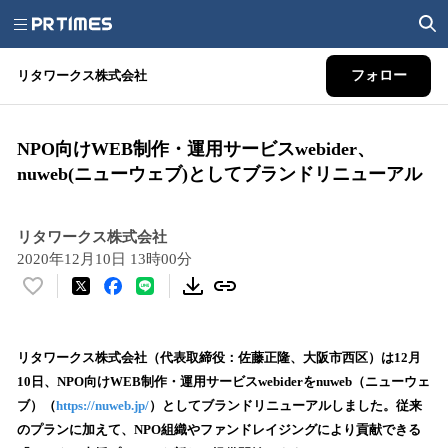
リタワークス株式会社
フォロー
NPO向けWEB制作・運用サービスwebider、
nuweb(ニューウェブ)としてブランドリニューアル
リタワークス株式会社
2020年12月10日 13時00分
い
い
ね
！
リタワークス株式会社（代表取締役：佐藤正隆、大阪市西区）は12月
数
10日、NPO向けWEB制作・運用サービスwebiderをnuweb（ニューウェ
を
ブ）（
https://nuweb.jp/
）としてブランドリニューアルしました。従来
読
のプランに加えて、NPO組織やファンドレイジングにより貢献できる
み