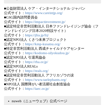
■公益財団法人 ケア・インターナショナル ジャパン
公式サイト：
https://www.careintjp.org/
■GSG国内諮問委員会
公式サイト：
https://impactinvestment.jp/
■認定特定非営利活動法人 日本ファンドレイジング協会（フ
ァンドレイジング日本2020特設サイト）
公式サイト：
https://jfra.jp/frj/
■認定NPO法人 くさつ未来プロジェクト
公式サイト：
https://kmp-kusatsu.org/
■特定非営利活動法人 西成チャイルドケアセンター
公式サイト：
https://kodomo-silyokudou.jp/
■認定NPO法人 引退馬協会
公式サイト：
https://rha.or.jp/
■認定NPO法人REALs
公式サイト：
https://reals.org/
■認定特定非営利活動法人 アフリカゾウの涙
公式サイト：
https://www.taelephants.org/
■NPO法人 国際障がい者活躍社会創造協会
公式サイト：
https://iaec.or.jp/
nuweb（ニューウェブ）公式ページ