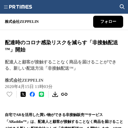
株式会社ZEPPELIN
フォロー
配達時のコロナ感染リスクを減らす「非接触配送
™️」開始
配達人と顧客が接触することなく商品を届けることができ
る、新しい配送方法「非接触配送™️」
株式会社ZEPPELIN
2020年4月15日 11時03分
い
い
ね
！
自宅でARを活用した買い物ができる非接触販売™️サービス
数
「ARaddin™️」は、配達人と顧客が接触することなく商品を届けること
を