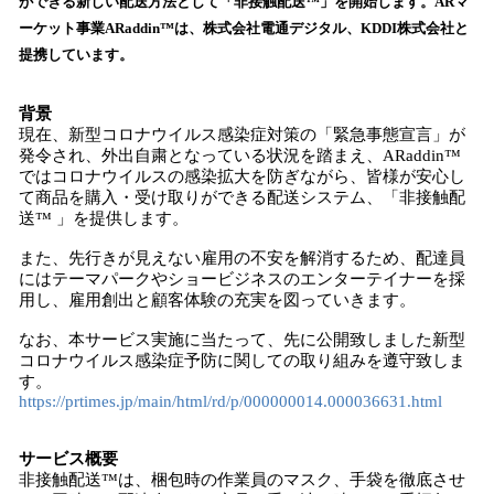
ができる新しい配送方法として「非接触配送™️」を開始します。ARマ
読
ーケット事業ARaddin™️は、株式会社電通デジタル、KDDI株式会社と
み
提携しています。
込
み
中
背景
で
現在、新型コロナウイルス感染症対策の「緊急事態宣言」が
発令され、外出自粛となっている状況を踏まえ、ARaddin™️
す
ではコロナウイルスの感染拡大を防ぎながら、皆様が安心し
て商品を購入・受け取りができる配送システム、「非接触配
送™️ 」を提供します。
また、先行きが見えない雇用の不安を解消するため、配達員
にはテーマパークやショービジネスのエンターテイナーを採
用し、雇用創出と顧客体験の充実を図っていきます。
なお、本サービス実施に当たって、先に公開致しました新型
コロナウイルス感染症予防に関しての取り組みを遵守致しま
す。
https://prtimes.jp/main/html/rd/p/000000014.000036631.html
サービス概要
非接触配送™️は、梱包時の作業員のマスク、手袋を徹底させ