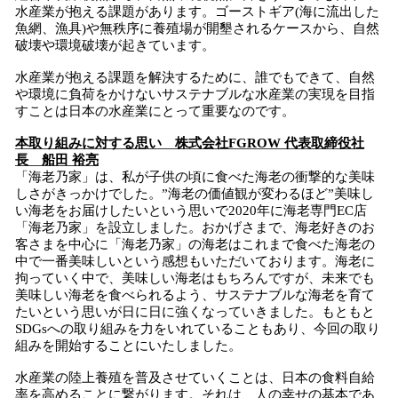
水産業が抱える課題があります。ゴーストギア(海に流出した
魚網、漁具)や無秩序に養殖場が開墾されるケースから、自然
破壊や環境破壊が起きています。
水産業が抱える課題を解決するために、誰でもできて、自然
や環境に負荷をかけないサステナブルな水産業の実現を目指
すことは日本の水産業にとって重要なのです。
本取り組みに対する思い 株式会社FGROW 代表取締役社
長 船田 裕亮
「海老乃家」は、私が子供の頃に食べた海老の衝撃的な美味
しさがきっかけでした。”海老の価値観が変わるほど”美味し
い海老をお届けしたいという思いで2020年に海老専門EC店
「海老乃家」を設立しました。おかげさまで、海老好きのお
客さまを中心に「海老乃家」の海老はこれまで食べた海老の
中で一番美味しいという感想もいただいております。海老に
拘っていく中で、美味しい海老はもちろんですが、未来でも
美味しい海老を食べられるよう、サステナブルな海老を育て
たいという思いが日に日に強くなっていきました。もともと
SDGsへの取り組みを力をいれていることもあり、今回の取り
組みを開始することにいたしました。
水産業の陸上養殖を普及させていくことは、日本の食料自給
率を高めることに繋がります。それは、人の幸せの基本であ