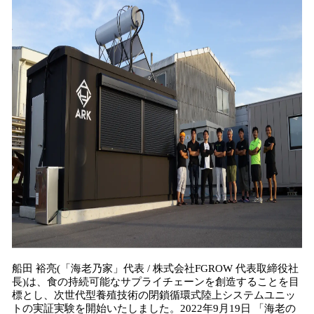
！
数
を
読
み
込
み
中
で
す
船田 裕亮(「海老乃家」代表 / 株式会社FGROW 代表取締役社
⻑)は、食の持続可能なサプライチェーンを創造することを目
標とし、次世代型養殖技術の閉鎖循環式陸上システムユニッ
トの実証実験を開始いたしました。2022年9月19日 「海老の