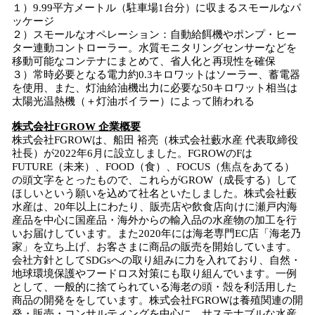
１）9.99平方メートル（駐車場1台分）に収まるスモールなパ
ッケージ
２）スモールなオペレーション：自動給餌機やポンプ・ヒー
ター連動コントローラー。水質モニタリングセンサーなどを
移動可能なコンテナにまとめて、省人化と再現性を確保
３）常時必要となる電力約0.3キロワットはソーラー、蓄電器
を使用、また、灯油給油機出力に必要な50キロワット相当は
太陽光温熱機（＋灯油ボイラー）によって賄われる
株式会社FGROW 企業概要
株式会社FGROWは、船田 裕亮（株式会社藪水産 代表取締役
社長）が2022年6月に設立しました。FGROWのFは
FUTURE（未来）、FOOD（食）、FOCUS（焦点をあてる）
の頭文字をとったもので、これらがGROW（成長する）して
ほしいという願いを込めて社名といたしました。株式会社藪
水産は、20年以上にわたり、販売店や飲食店向けに瀬戸内海
産品を中心に国産品・海外からの輸入品の水産物の加工を行
いお届けしています。また2020年には海老専門EC店「海老乃
家」を立ち上げ、お客さまに商品の販売を開始しています。
会社方針としてSDGsへの取り組みに力を入れており、自然・
地球環境保護やフードロス対策にも取り組んでいます。一例
として、一般的に捨てられている海老の頭・殻を利活用した
商品の開発ををしています。株式会社FGROWは養殖関連の開
発・販売・コンサルティングを中心に、サステナブルな水産