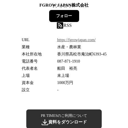
FGROW JAPAN株式会社
1
フォロワー
フォロー
RSS
URL
https://fgrowjapan.com/
業種
水産・農林業
本社所在地
香川県高松市庵治町6393-45
電話番号
087-871-1910
代表者名
船田 裕亮
上場
未上場
資本金
1000万円
設立
-
PR TIMESのご利用について
資料をダウンロード