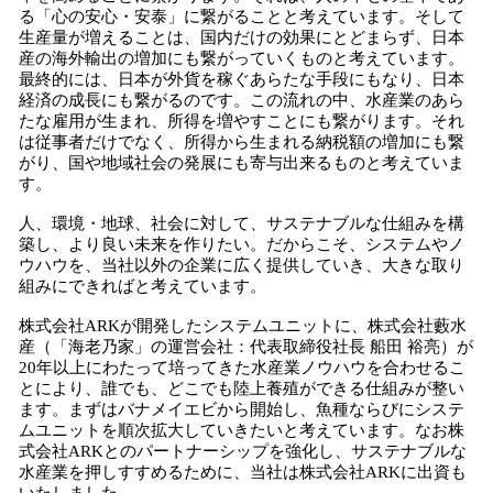
る「心の安心・安泰」に繋がることと考えています。そして
生産量が増えることは、国内だけの効果にとどまらず、日本
産の海外輸出の増加にも繋がっていくものと考えています。
最終的には、日本が外貨を稼ぐあらたな手段にもなり、日本
経済の成長にも繋がるのです。この流れの中、水産業のあら
たな雇用が生まれ、所得を増やすことにも繋がります。それ
は従事者だけでなく、所得から生まれる納税額の増加にも繋
がり、国や地域社会の発展にも寄与出来るものと考えていま
す。
人、環境・地球、社会に対して、サステナブルな仕組みを構
築し、より良い未来を作りたい。だからこそ、システムやノ
ウハウを、当社以外の企業に広く提供していき、大きな取り
組みにできればと考えています。
株式会社ARKが開発したシステムユニットに、株式会社藪水
産（「海老乃家」の運営会社：代表取締役社長 船田 裕亮）が
20年以上にわたって培ってきた水産業ノウハウを合わせるこ
とにより、誰でも、どこでも陸上養殖ができる仕組みが整い
ます。まずはバナメイエビから開始し、魚種ならびにシステ
ムユニットを順次拡大していきたいと考えています。なお株
式会社ARKとのパートナーシップを強化し、サステナブルな
水産業を押しすすめるために、当社は株式会社ARKに出資も