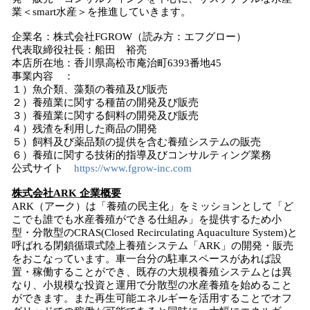
業＜smart水産＞を推進していきます。
企業名：株式会社FGROW（読み方：エフグロー）
代表取締役社長：船田 裕亮
本店所在地：香川県高松市庵治町6393番地45
事業内容 ：
１）魚介類、藻類の養殖及び販売
２）養殖業に関する種苗の開発及び販売
３）養殖業に関する飼料の開発及び販売
４）残渣を利用した商品の開発
５）飼料及び薬品類の提供を含む養殖システムの販売
６）養殖に関する技術的指導及びコンサルティング業務
公式サイト
https://www.fgrow-inc.com
株式会社ARK 企業概要
ARK（アーク）は「養殖の民主化」をミッションとして「ど
こでも誰でも水産養殖ができる仕組み」を提供するため小
型・分散型のCRAS(Closed Recirculating Aquaculture System)と
呼ばれる閉鎖循環式陸上養殖システム「ARK」の開発・販売
をおこなっています。車一台分の駐車スペースがあれば設
置・稼働することができ、既存の大規模養殖システムとは異
なり、小規模な投資と運用で分散型の水産養殖を始めること
ができます。また再生可能エネルギーを活用することでオフ