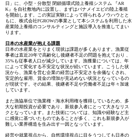
日」に、小型・分散型 閉鎖循環式陸上養殖システム 『AR
K』を自社敷地内に設置し、まずはバナメイエビの陸上養殖
を開始します。この実証実験によって得られるノウハウとと
もに、株式会社FGROWの事業として本システムを利用した水
産業陸上養殖のコンサルティングと施設導入を推進してまい
ります。
日本の水産業が抱える課題
日本の水産業をとりまく現状は課題が多くあります。漁業従
事者は直近20年で高齢化し後継者不足の問題を抱えており 、
35%も従事者人口が減少しています。漁獲量については、年
によって変化する不安定な状況が続いています。こうした状
況から、漁業を営む企業の経営は不安定さを余儀なくされ、
安定的な雇用、賃金の増加が見込めない状況となっているの
が現状です。その結果、後継者不足や労働者不足は年々加速
しています。
また漁協単位で漁業権・海水利用権を獲得しているため、多
大な初期投資が必要であり、新規参入者にとって大きなリス
クとなっています。また技術については、知識や経験など主
に感覚に基づいたものであることが多く、これも新規参入が
難しい業界構造を生み出す一因となっています。
経営や就業視点から、自然環境視点に目をうつしても日本の