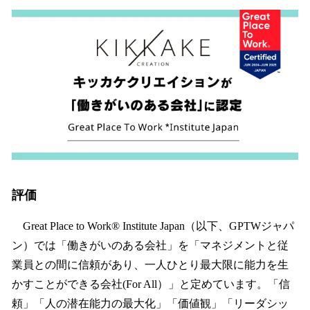
ね
！
数
を
読
み
込
み
中
で
す
評価
Great Place to Work® Institute Japan（以下、GPTWジャパ
ン）では「働きがいのある会社」を「マネジメントと従
業員との間に信頼があり、一人ひとり最大限に能力を生
かすことができる会社(For All）」と定めています。「信
頼」「人の潜在能力の最大化」「価値観」「リーダシッ