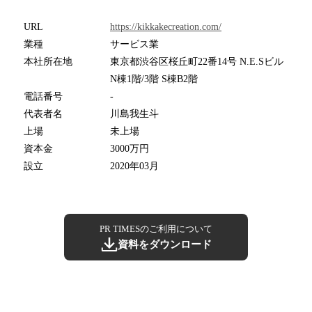
URL
https://kikkakecreation.com/
業種
サービス業
本社所在地
東京都渋谷区桜丘町22番14号 N.E.Sビル
N棟1階/3階 S棟B2階
電話番号
-
代表者名
川島我生斗
上場
未上場
資本金
3000万円
設立
2020年03月
PR TIMESのご利用について
資料をダウンロード