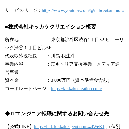
サービスページ：
https://www.youtube.com/@it_bosatsu_moro
■株式会社キッカケクリエイション概要
所在地 ：東京都渋⾕区渋⾕1丁⽬3-9ヒューリ
ック渋⾕１丁⽬ビル6F
代表取締役社⻑ ：川島 我⽣⽃
事業内容 ：ITキャリア⽀援事業・メディア運
営事業
資本金 ：3,000万円（資本準備金含む）
コーポレートページ：
https://kikkakecreation.com/
◆ITエンジニア転職に関するお問い合わせ先
【公式LINE】
https://link.kikkakeagent.com/4dWeKJg
（個別