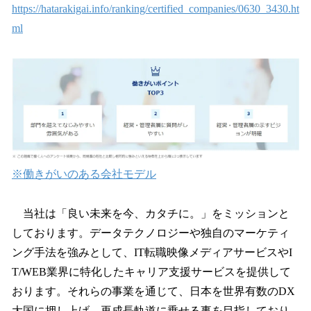
https://hatarakigai.info/ranking/certified_companies/0630_3430.ht
ml
※働きがいのある会社モデル
当社は「良い未来を今、カタチに。」をミッションと
しております。データテクノロジーや独自のマーケティ
ング手法を強みとして、IT転職映像メディアサービスやI
T/WEB業界に特化したキャリア支援サービスを提供して
おります。それらの事業を通じて、日本を世界有数のDX
大国に押し上げ、再成長軌道に乗せる事を目指しており