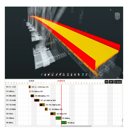
込
み
中
で
す