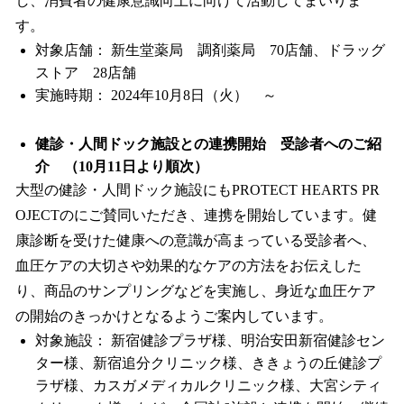
し、消費者の健康意識向上に向けて活動してまいりま
す。
対象店舗： 新生堂薬局 調剤薬局 70店舗、ドラッグ
ストア 28店舗
実施時期： 2024年10月8日（火） ～
健診・人間ドック施設との連携開始 受診者へのご紹
介 （10月11日より順次）
大型の健診・人間ドック施設にもPROTECT HEARTS PR
OJECTのにご賛同いただき、連携を開始しています。健
康診断を受けた健康への意識が高まっている受診者へ、
血圧ケアの大切さや効果的なケアの方法をお伝えした
り、商品のサンプリングなどを実施し、身近な血圧ケア
の開始のきっかけとなるようご案内しています。
対象施設： 新宿健診プラザ様、明治安田新宿健診セン
ター様、新宿追分クリニック様、ききょうの丘健診プ
ラザ様、カスガメディカルクリニック様、大宮シティ