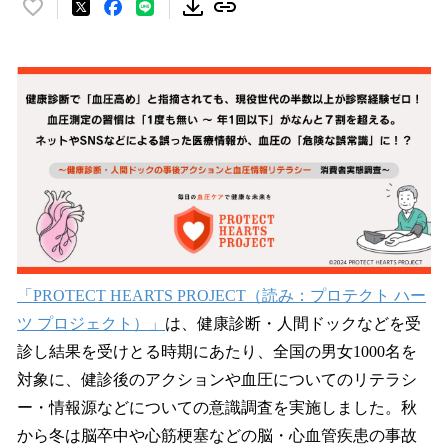
い
い
ね
！
数
を
読
み
込
み
中
で
す
「PROTECT HEARTS PROJECT（読み：プロテクト ハー
ツ プロジェクト）」
は、健康診断・人間ドックなどを受
診し結果を受けとる時期にあたり、全国の男女1000名を
対象に、健診後のアクションや血圧についてのリテラシ
ー・情報源などについての意識調査を実施しました。秋
から冬は脳卒中や心筋梗塞などの脳・心血管疾患の事故