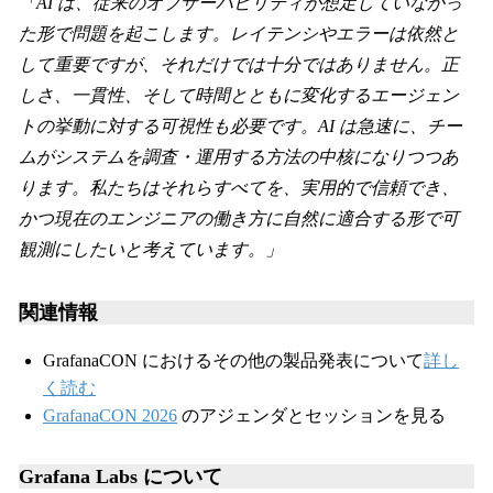
「AI は、従来のオブザーバビリティが想定していなかっ
た形で問題を起こします。レイテンシやエラーは依然と
して重要ですが、それだけでは十分ではありません。正
しさ、一貫性、そして時間とともに変化するエージェン
トの挙動に対する可視性も必要です。AI は急速に、チー
ムがシステムを調査・運用する方法の中核になりつつあ
ります。私たちはそれらすべてを、実用的で信頼でき、
かつ現在のエンジニアの働き方に自然に適合する形で可
観測にしたいと考えています。」
関連情報
GrafanaCON におけるその他の製品発表について
詳し
く読む
GrafanaCON 2026
のアジェンダとセッションを見る
Grafana Labs について