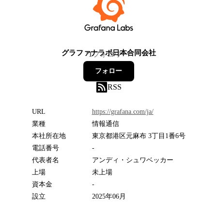
グラファナラボ日本合同会社
1
フォロワー
フォロー
RSS
URL
https://grafana.com/ja/
業種
情報通信
本社所在地
東京都港区元麻布 3丁目1番6号
電話番号
-
代表者名
アンディ・シュワベッカー
上場
未上場
資本金
-
設立
2025年06月