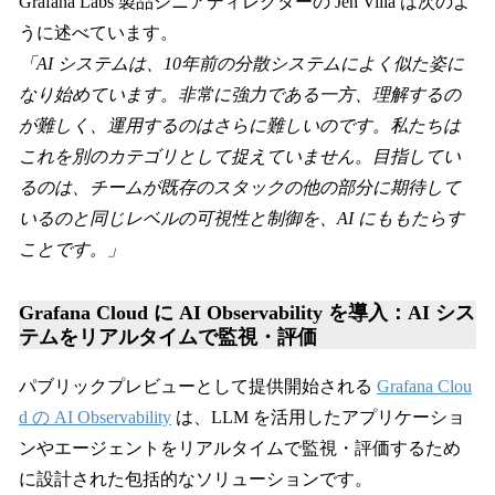
Grafana Labs 製品シニアディレクターの Jen Villa は次のよ
うに述べています。
「AI システムは、10年前の分散システムによく似た姿に
なり始めています。非常に強力である一方、理解するの
が難しく、運用するのはさらに難しいのです。私たちは
これを別のカテゴリとして捉えていません。目指してい
るのは、チームが既存のスタックの他の部分に期待して
いるのと同じレベルの可視性と制御を、AI にももたらす
ことです。」
Grafana Cloud に AI Observability を導入：AI シス
テムをリアルタイムで監視・評価
パブリックプレビューとして提供開始される
Grafana Clou
d の AI Observability
は、LLM を活用したアプリケーショ
ンやエージェントをリアルタイムで監視・評価するため
に設計された包括的なソリューションです。