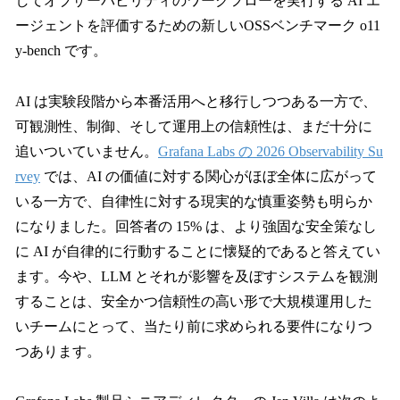
してオブザーバビリティのワークフローを実行する AI エ
ージェントを評価するための新しいOSSベンチマーク o11
y-bench です。
AI は実験段階から本番活用へと移行しつつある一方で、
可観測性、制御、そして運用上の信頼性は、まだ十分に
追いついていません。
Grafana Labs の 2026 Observability Su
rvey
では、AI の価値に対する関心がほぼ全体に広がって
いる一方で、自律性に対する現実的な慎重姿勢も明らか
になりました。回答者の 15% は、より強固な安全策なし
に AI が自律的に行動することに懐疑的であると答えてい
ます。今や、LLM とそれが影響を及ぼすシステムを観測
することは、安全かつ信頼性の高い形で大規模運用した
いチームにとって、当たり前に求められる要件になりつ
つあります。