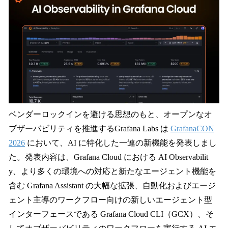
数
を
読
み
込
み
中
で
す
ベンダーロックインを避ける思想のもと、オープンなオ
ブザーバビリティを推進するGrafana Labs は
GrafanaCON
2026
において、AI に特化した一連の新機能を発表しまし
た。発表内容は、Grafana Cloud における AI Observabilit
y、より多くの環境への対応と新たなエージェント機能を
含む Grafana Assistant の大幅な拡張、自動化およびエージ
ェント主導のワークフロー向けの新しいエージェント型
インターフェースである Grafana Cloud CLI（GCX）、そ