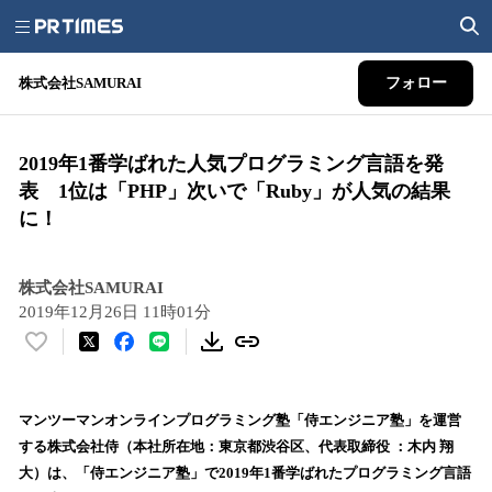
株式会社SAMURAI
フォロー
2019年1番学ばれた人気プログラミング言語を発
表 1位は「PHP」次いで「Ruby」が人気の結果
に！
株式会社SAMURAI
2019年12月26日 11時01分
い
い
ね
！
マンツーマンオンラインプログラミング塾「侍エンジニア塾」を運営
数
する株式会社侍（本社所在地：東京都渋谷区、代表取締役 ：木内 翔
を
大）は、「侍エンジニア塾」で2019年1番学ばれたプログラミング言語
読