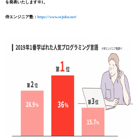
を発表いたします※1。
み
込
侍エンジニア塾：
https://www.sejuku.net/
み
中
で
す