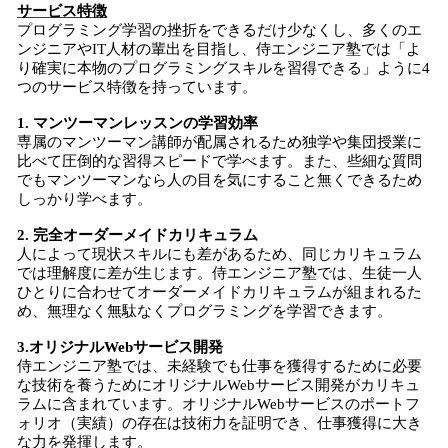
サービス特徴
プログラミング学習の挫折をできるだけ少なくし、多くのエ
ンジニアやIT人材の輩出を目指し、侍エンジニア塾では「よ
り確実に本物のプログラミングスキルを習得できる」ように4
つのサービス特徴を持っています。
1. マンツーマンレッスンの学習効率
専属のマンツーマン講師が配属されるため独学や集団授業に
比べて圧倒的な習得スピードで学べます。また、些細な質問
でもマンツーマンなら人の目を気にすること無くできるため
しっかり学べます。
2. 完全オーダーメイドカリキュラム
人によって現状スキルにも差があるため、同じカリキュラム
では理解度に差が生じます。侍エンジニア塾では、生徒一人
ひとりに合わせてオーダーメイドカリキュラムが組まれるた
め、無理なく無駄なくプログラミングを学習できます。
3.オリジナルWebサービス開発
侍エンジニア塾では、未経験でも仕事を獲得するために必要
な技術を養うためにオリジナルWebサービス開発がカリキュ
ラムに含まれています。オリジナルWebサービスのポートフ
ォリオ（実績）の存在は技術力を証明でき、仕事獲得に大き
な力を発揮します。