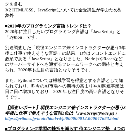
クを含む
※2 HTML/CSS、JavaScriptについては全受講生が学ぶため対
象外
■2020年のプログラミング言語トレンドは？
2020年に注目したいプログラミング言語は「JavaScript」と
「Python」です。
別途調査した「現役エンジニア兼インストラクターが思う3年
後に仕事で使えそうな言語」の結果、1位はフロントエンドに
必須である「JavaScript」となりました。Node.jsやReactなど
のサーバーサイドへも通ずるフレームワークへの期待と考え
られ、2020年も注目の言語となりそうです。
また、Pythonについては機械学習を得意とする言語として知
られており、昨今のAI市場への期待の高まりやAI関連事業は
日に日に増加しており、2020年も注目度の高い言語となりそ
うです。
【調査レポート】現役エンジニア兼インストラクターが思う3
年後に仕事で使えそうな言語1位は「JavaScript(Node.js)」
https://prtimes.jp/main/html/rd/p/000000012.000047683.html
■プログラミング学習の挫折を減らす 侍エンジニア塾 4つの