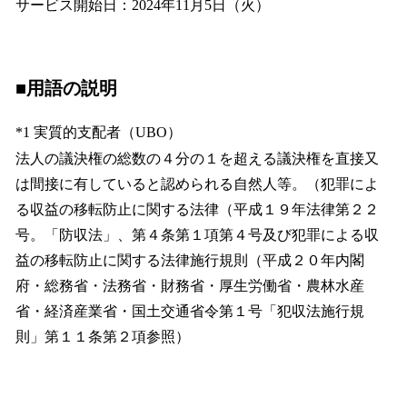
サービス開始日：2024年11月5日（火）
■用語の説明
*1 実質的支配者（UBO）
法人の議決権の総数の４分の１を超える議決権を直接又
は間接に有していると認められる自然人等。（犯罪によ
る収益の移転防止に関する法律（平成１９年法律第２２
号。「防収法」、第４条第１項第４号及び犯罪による収
益の移転防止に関する法律施行規則（平成２０年内閣
府・総務省・法務省・財務省・厚生労働省・農林水産
省・経済産業省・国土交通省令第１号「犯収法施行規
則」第１１条第２項参照）