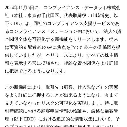
ね
！
2024年11月5日に、コンプライアンス・データラボ株式会
数
社（本社：東京都千代田区、代表取締役：山崎博史、以
を
下 CDL）は、同社のコンプライアンス支援サービスであ
読
み
るコンプライアンス・ステーション®において、法人の資
込
本関係全体を可視化する新機能をリリースします。従来
み
は実質的支配者※1のみに焦点を当てた株主の関係図を提
中
で
供していましたが、本リリースにより、すべての株主情
す
報を表示する形に拡張され、複雑な資本関係をより詳細
に把握できるようになります。
この新機能により、取引先（顧客、仕入先など）の実態
をより詳細に把握することが出来るようになり、今まで
見えていなかったリスクの可視化を実現します。特に取
引時確認における顧客申告情報の検証や、厳格な顧客管
理（以下 EDD）における追加的な情報収集において、そ
のプロセスがより効率的かつ精緻に行えるようになりま