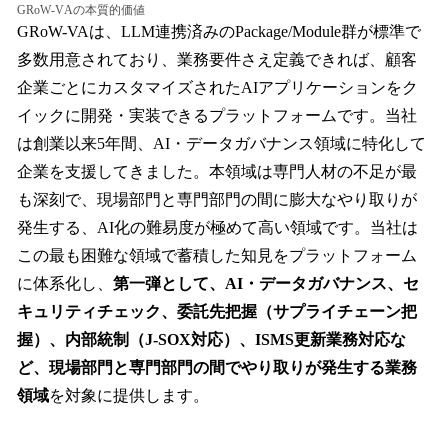
GRoW-VAの本質的価値
GRoW-VAは、LLM連携済みのPackage/Module群が標準で
多数用意されており、業務要件さえ定義できれば、顧客
企業ごとにカスタマイズされたAIアプリケーションをク
イックに開発・実装できるプラットフォームです。当社
は創業以来5年間、AI・データガバナンス領域に特化して
企業を支援してきました。本領域は専門人材の不足が最
も深刻で、現場部門と専門部門の間に膨大なやり取りが
発生する、AI化の難易度が極めて高い領域です。当社は
この最も困難な領域で蓄積した知見をプラットフォーム
に体系化し、
第一弾として、AI・データガバナンス、セ
キュリティチェック、委託先把握（サプライチェーン把
握）、内部統制（J-SOX対応）、ISMS更新業務対応な
ど、現場部門と専門部門の間でやり取りが発生する業務
領域
を対象に提供します。