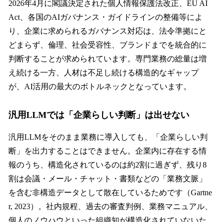
2026年4月に閣議決定された個人情報保護法改正、EU AI
Act、各国のAIガバナンス・ガイドラインの整備等によ
り、企業に求められるガバナンス対応は、法令準拠にと
どまらず、倫理、社会受容性、ブランドまでを統合的に
判断することが求められています。専門業務の総量は増
え続ける一方、人材は不足し続ける構造的なギャップ
が、AI活用の最大のボトルネックとなっています。
汎用LLMでは「企業らしい判断」は出せない
汎用LLMをそのまま業務に導入しても、「企業らしい判
断」を出力することはできません。企業内に存在する情
報のうち、構造化されているのは約2割に過ぎず、残り8
割は会議・メール・チャット・書類などの「業務文脈」
を含む非構造データとして散在しているためです（Gartne
r, 2023）。社内規程、過去の審査判例、業務マニュアル、
個人のノウハウといった組織知が構造化されていないた