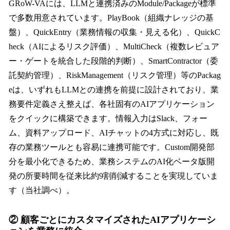
GRoW-VAには、LLMと連携済みのModule/Packageが標準
で多数用意されています。PlayBook（組織ナレッジの基
盤）、QuickEntry（業務情報の収集・見える化）、QuickC
heck（AIによるリスク評価）、MultiCheck（複数レビュア
ー・ゲートを統合した段階的判断）、SmartContractor（委
託契約管理）、RiskManagement（リスク管理）等のPackag
eは、いずれもLLMとの連携を前提に設計されており、業
務要件定義さえ整えば、各社固有のAIアプリケーション
をクイックに構築できます。情報入力はSlack、フォー
ム、資料アップロード、AIチャットの4方式に対応し、既
存の業務ツールとも容易に連携可能です。Custom開発部
分を最小化できるため、業務システムのAI化ベータ版開
発の所要時間を従来比約9割削減することを実現していま
す（当社調べ）。
② 顧客ごとにカスタマイズされたAIアプリケーシ