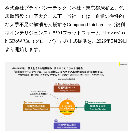
ね
！
株式会社プライバシーテック（本社：東京都渋谷区、代
数
表取締役：山下大介、以下「当社」）は、企業の慢性的
を
な人手不足の解消を支援するCompound Intelligence（複利
読
み
型インテリジェンス）型AIプラットフォーム「PrivacyTec
込
h GRoW-VA（グローバ）」の正式提供を、2026年5月29日
み
より開始します。
中
で
す