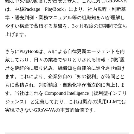
難な中央値の回答しか出せません。これに対しGRoW-VA
は、中核Package「PlayBook」により、社内規程・判断基
準・過去判例・業務マニュアル等の組織知をAIが理解し
やすい構造で蓄積する基盤を、3ヶ月程度の短期間で立ち
上げます。
さらにPlayBookは、AIによる自律更新エージェントを内
蔵しており、日々の業務でやりとりされる情報・判断履
歴を継続的に取り込み、組織知を自律的に進化させ続け
ます。これにより、企業独自の「知の複利」が時間とと
もに蓄積され、判断精度・自動化率が漸次的に向上しま
す。当社はこれを Compound Intelligence（複利型インテリ
ジェンス） と定義しており、これは既存の汎用LLMでは
実現できないGRoW-VAの本質的価値です。