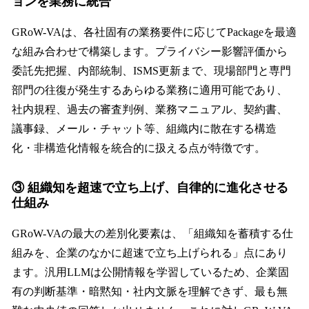
ョンを業務に統合
GRoW-VAは、各社固有の業務要件に応じてPackageを最適
な組み合わせで構築します。プライバシー影響評価から
委託先把握、内部統制、ISMS更新まで、現場部門と専門
部門の往復が発生するあらゆる業務に適用可能であり、
社内規程、過去の審査判例、業務マニュアル、契約書、
議事録、メール・チャット等、組織内に散在する構造
化・非構造化情報を統合的に扱える点が特徴です。
③ 組織知を超速で立ち上げ、自律的に進化させる
仕組み
GRoW-VAの最大の差別化要素は、「組織知を蓄積する仕
組みを、企業のなかに超速で立ち上げられる」点にあり
ます。汎用LLMは公開情報を学習しているため、企業固
有の判断基準・暗黙知・社内文脈を理解できず、最も無