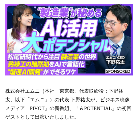
ね
！
数
を
読
み
込
み
中
で
す
株式会社エムニ（本社：東京都、代表取締役：下野祐
太、以下「エムニ」）の代表 下野祐太が、ビジネス映像
メディア「PIVOT」の新番組、「＆POTENTIAL」の初回
ゲストとして出演いたしました。