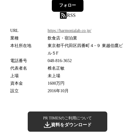
フォロー
RSS
URL
https://harmonialab.co.jp/
業種
飲食店・宿泊業
本社所在地
東京都千代田区四番町４−９ 東越伯鷹ビ
ル５F
電話番号
048-816-3652
代表者名
椎名正敏
上場
未上場
資本金
1600万円
設立
2016年10月
PR TIMESのご利用について
資料をダウンロード