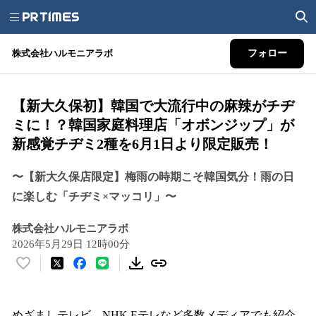
株式会社ハルモニアラボ
フォロー
【新大久保初】韓国で大流行中の麻辣がチヂ
ミに！？韓国家庭料理店「オボンジップ」が
新感覚チヂミ2種を6月1日より限定販売！
〜【新大久保店限定】梅雨の時期こそ韓国気分！雨の日
に楽しむ「チヂミ×マッコリ」〜
株式会社ハルモニアラボ
2026年5月29日 12時00分
い
い
ね
！
めざましテレビ、NHK Eテレなど多数メディアでも紹介