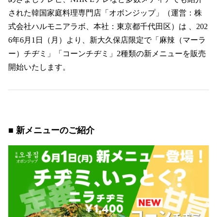
数
された韓国家庭料理専門店「オボンジップ」（運営：株
を
式会社ハルモニアラボ、本社：東京都千代田区）は 、202
読
み
6年6月1日（月）より、新大久保店限定で「麻辣（マーラ
込
ー）チヂミ」「コーンチヂミ」2種類の新メニューを販売
み
開始いたします。
中
で
す
■ 新メニューのご紹介