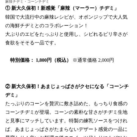
麻辣チヂミ・コーンチヂミ
① 新大久保初！新感覚「麻辣（マーラー）チヂミ」
韓国で大流行中の麻辣レシピが、オボンジップで大人気
の海鮮チヂミとのコラボレーション！
大ぶりのエビをたっぷりと使用し、シビれるピリ辛さが
食欲をそそる一品です。
特別価格： 1,800円（税込）
※通常価格 2,000円
② 新大久保初！あまじょっぱさがクセになる「コーンチ
ヂミ」
たっぷりのコーンを贅沢に敷き詰めた、もっちり食感の
コーンチヂミが登場。コーンの素朴な甘さがチヂミ生地
と見事にマッチしています。特製の練乳ソースをつけれ
ば、あまじょっぱさがたまらないデザート感覚の一品に