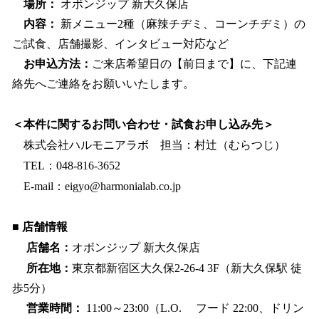
場所：
オボンジップ 新大久保店
内容：
新メニュー2種（麻辣チヂミ、コーンチヂミ）の
ご試食、店舗撮影、インタビュー対応など
お申込方法：
ご来店希望日の【前日まで】に、下記連
絡先へご連絡をお願いいたします。
＜本件に関するお問い合わせ・試食お申し込み先＞
株式会社ハルモニアラボ 担当：村辻（むらつじ）
TEL：048-816-3652
E-mail：eigyo@harmonialab.co.jp
■ 店舗情報
店舗名：
オボンジップ 新大久保店
所在地：
東京都新宿区大久保2-26-4 3F（新大久保駅 徒
歩5分）
営業時間：
11:00～23:00（L.O. フード 22:00、ドリン