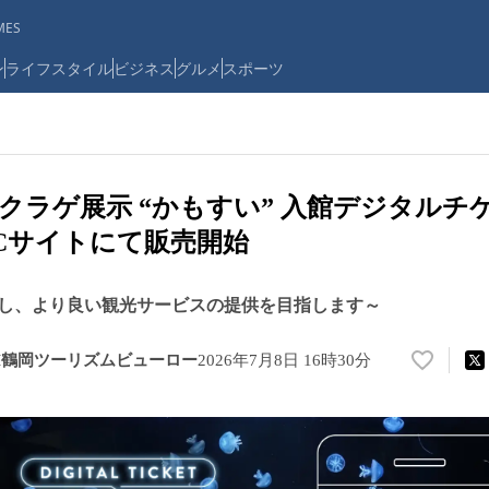
ES
ン
ライフスタイル
ビジネス
グルメ
スポーツ
クラゲ展示 “かもすい” 入館デジタルチ
Cサイトにて販売開始
し、より良い観光サービスの提供を目指します～
M鶴岡ツーリズムビューロー
2026年7月8日 16時30分
い
い
ね
！
数
を