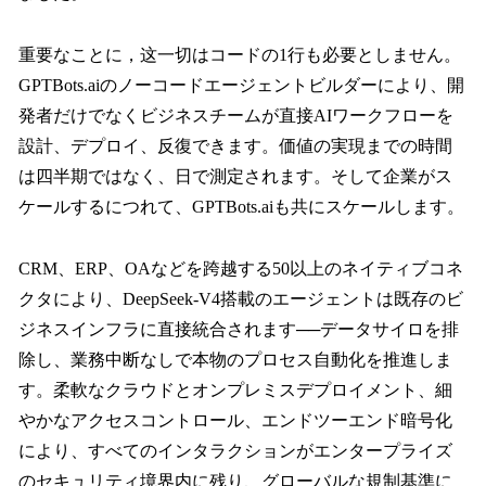
重要なことに，这一切はコードの1行も必要としません。
GPTBots.aiのノーコードエージェントビルダーにより、開
発者だけでなくビジネスチームが直接AIワークフローを
設計、デプロイ、反復できます。価値の実現までの時間
は四半期ではなく、日で測定されます。そして企業がス
ケールするにつれて、GPTBots.aiも共にスケールします。
CRM、ERP、OAなどを跨越する50以上のネイティブコネ
クタにより、DeepSeek-V4搭載のエージェントは既存のビ
ジネスインフラに直接統合されます──データサイロを排
除し、業務中断なしで本物のプロセス自動化を推進しま
す。柔軟なクラウドとオンプレミスデプロイメント、細
やかなアクセスコントロール、エンドツーエンド暗号化
により、すべてのインタラクションがエンタープライズ
のセキュリティ境界内に残り、グローバルな規制基準に