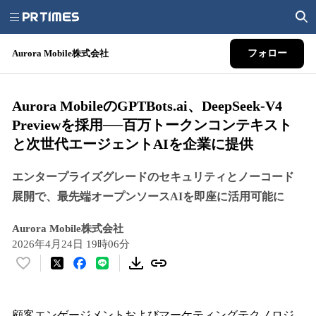
Aurora Mobile株式会社
フォロー
Aurora MobileのGPTBots.ai、DeepSeek-V4
Previewを採用──百万トークンコンテキスト
と次世代エージェントAIを企業に提供
エンタープライズグレードのセキュリティとノーコード
展開で、最先端オープンソースAIを即座に活用可能に
Aurora Mobile株式会社
2026年4月24日 19時06分
い
い
ね
！
顧客エンゲージメントおよびマーケティングテクノロジ