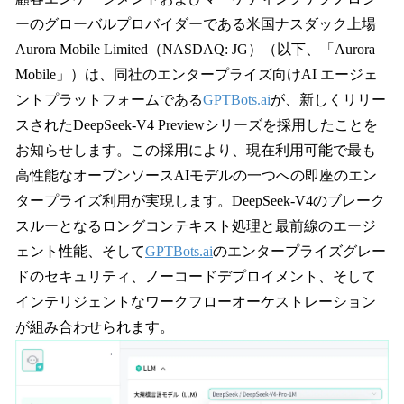
数
ーのグローバルプロバイダーである米国ナスダック上場
を
Aurora Mobile Limited（NASDAQ: JG）（以下、「Aurora
読
み
Mobile」）は、同社のエンタープライズ向けAI エージェ
込
ントプラットフォームである
GPTBots.ai
が、新しくリリー
み
スされたDeepSeek-V4 Previewシリーズを採用したことを
中
で
お知らせします。この採用により、現在利用可能で最も
す
高性能なオープンソースAIモデルの一つへの即座のエン
タープライズ利用が実現します。DeepSeek-V4のブレーク
スルーとなるロングコンテキスト処理と最前線のエージ
ェント性能、そして
GPTBots.ai
のエンタープライズグレー
ドのセキュリティ、ノーコードデプロイメント、そして
インテリジェントなワークフローオーケストレーション
が組み合わせられます。