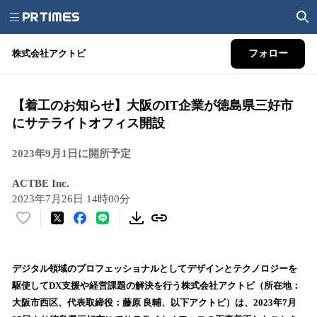
株式会社アクトビ
フォロー
【着工のお知らせ】大阪のIT企業が徳島県三好市
にサテライトオフィス開設
2023年9月1日に開所予定
ACTBE Inc.
2023年7月26日 14時00分
い
い
ね
！
デジタル領域のプロフェッショナルとしてデザインとテクノロジーを
数
駆使してDX支援や経営課題の解決を行う株式会社アクトビ（所在地：
を
⼤阪市⻄区、代表取締役：藤原 良輔、以下アクトビ）は、2023年7月
読