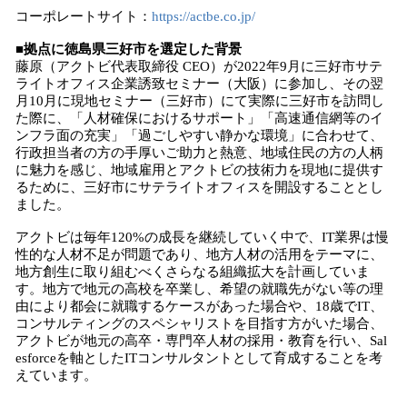
コーポレートサイト：
https://actbe.co.jp/
■拠点に徳島県三好市を選定した背景
藤原（アクトビ代表取締役 CEO）が2022年9月に三好市サテ
ライトオフィス企業誘致セミナー（大阪）に参加し、その翌
月10月に現地セミナー（三好市）にて実際に三好市を訪問し
た際に、「人材確保におけるサポート」「高速通信網等のイ
ンフラ面の充実」「過ごしやすい静かな環境」に合わせて、
行政担当者の方の手厚いご助力と熱意、地域住民の方の人柄
に魅力を感じ、地域雇用とアクトビの技術力を現地に提供す
るために、三好市にサテライトオフィスを開設することとし
ました。
アクトビは毎年120%の成長を継続していく中で、IT業界は慢
性的な人材不足が問題であり、地方人材の活用をテーマに、
地方創生に取り組むべくさらなる組織拡大を計画していま
す。地方で地元の高校を卒業し、希望の就職先がない等の理
由により都会に就職するケースがあった場合や、18歳でIT、
コンサルティングのスペシャリストを目指す方がいた場合、
アクトビが地元の高卒・専門卒人材の採用・教育を行い、Sal
esforceを軸としたITコンサルタントとして育成することを考
えています。