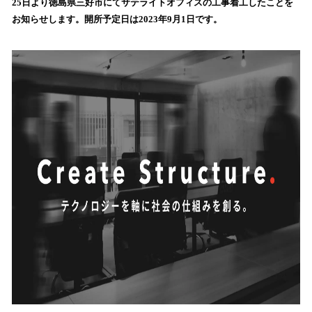
25日より徳島県三好市にてサテライトオフィスの工事着工したことを
み
お知らせします。開所予定日は2023年9月1日です。
込
み
中
で
す