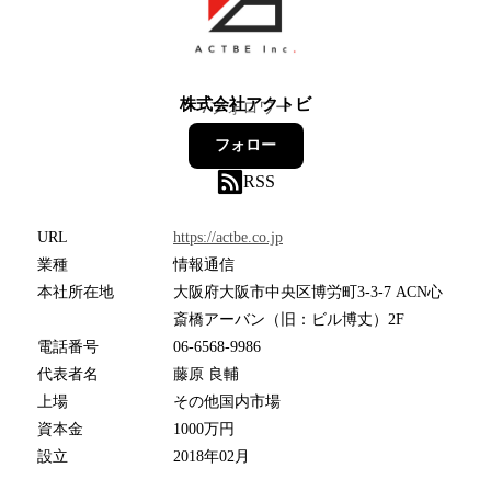
株式会社アクトビ
7
フォロワー
フォロー
RSS
URL
https://actbe.co.jp
業種
情報通信
本社所在地
大阪府大阪市中央区博労町3-3-7 ACN心
斎橋アーバン（旧：ビル博丈）2F
電話番号
06-6568-9986
代表者名
藤原 良輔
上場
その他国内市場
資本金
1000万円
設立
2018年02月