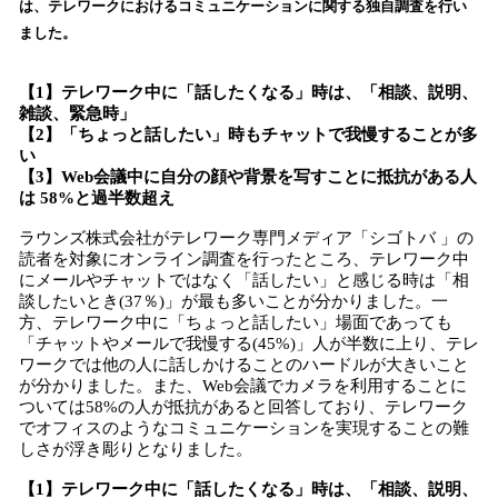
数
は、テレワークにおけるコミュニケーションに関する独自調査を行い
を
ました。
読
み
【1】テレワーク中に「話したくなる」時は、「相談、説明、
込
雑談、緊急時」
み
【2】「ちょっと話したい」時もチャットで我慢することが多
中
い
で
【3】Web会議中に自分の顔や背景を写すことに抵抗がある人
す
は 58%と過半数超え
ラウンズ株式会社がテレワーク専門メディア「シゴトバ 」の
読者を対象にオンライン調査を行ったところ、テレワーク中
にメールやチャットではなく「話したい」と感じる時は「相
談したいとき(37％)」が最も多いことが分かりました。一
方、テレワーク中に「ちょっと話したい」場面であっても
「チャットやメールで我慢する(45%)」人が半数に上り、テレ
ワークでは他の人に話しかけることのハードルが大きいこと
が分かりました。また、Web会議でカメラを利用することに
ついては58%の人が抵抗があると回答しており、テレワーク
でオフィスのようなコミュニケーションを実現することの難
しさが浮き彫りとなりました。
【1】テレワーク中に「話したくなる」時は、「相談、説明、