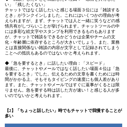
い」「残したくない」
チャットではなく話したいと感じる場面３位には「雑談する
とき」がランクインしました。これにはいくつかの理由が考
えられますが、まず、チャットでは人と一緒に笑うなどの感
情共有がしづらいことが挙げられます。チャットツールの中
には多彩な絵文字やスタンプを利用できるものもあります
が、チャットで雑談をできるかどうかは企業やチームの文
化・年齢層に依存するところが大きいでしょう。また、業務
とは直接関係ない雑談の内容が文字として記録されてしまう
ことへの抵抗もあるのではないかと考えられます。
◆「急を要するとき」に話したい理由：「スピード」
最後に、チャットやメールではなく話したい場面４位は「急
を要するとき」でした。伝えるための文章を書くためには時
間がかかる上、そもそもタイピングの速度にも個人差があり
ます。また、チャットやメールではすぐに返事がくるとは限
りません。急を要する時は話した方が速い！と感じる人が多
いのでないかと考えられます。
【2】「ちょっと話したい」時でもチャットで我慢することが
多い