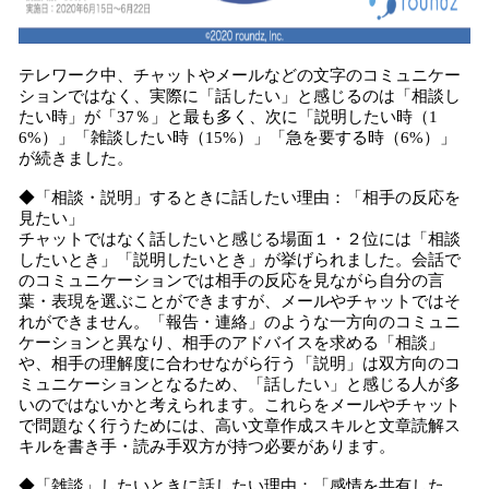
テレワーク中、チャットやメールなどの文字のコミュニケー
ションではなく、実際に「話したい」と感じるのは「相談し
たい時」が「37％」と最も多く、次に「説明したい時（1
6%）」「雑談したい時（15%）」「急を要する時（6%）」
が続きました。
◆「相談・説明」するときに話したい理由：「相手の反応を
見たい」
チャットではなく話したいと感じる場面１・２位には「相談
したいとき」「説明したいとき」が挙げられました。会話で
のコミュニケーションでは相手の反応を見ながら自分の言
葉・表現を選ぶことができますが、メールやチャットではそ
れができません。「報告・連絡」のような一方向のコミュニ
ケーションと異なり、相手のアドバイスを求める「相談」
や、相手の理解度に合わせながら行う「説明」は双方向のコ
ミュニケーションとなるため、「話したい」と感じる人が多
いのではないかと考えられます。これらをメールやチャット
で問題なく行うためには、高い文章作成スキルと文章読解ス
キルを書き手・読み手双方が持つ必要があります。
◆「雑談」したいときに話したい理由：「感情を共有した