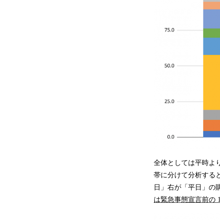
全体としては平時よ
帯に分けて分析する
日」右が「平日」の
は緊急事態宣言前の 