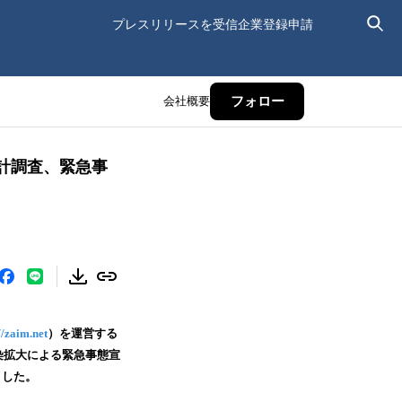
プレスリリースを受信
企業登録申請
会社概要
フォロー
統計調査、緊急事
//zaim.net
）を運営する
感染拡大による緊急事態宣
ました。