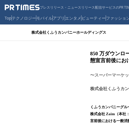
プレスリリース・ニュースリリース配信サービスのPR TIM
Top
テクノロジー
モバイル
アプリ
エンタメ
ビューティー
ファッショ
株式会社くふうカンパニーホールディングス
850 万ダウン
態宣言前後におけ
〜スーパーマーケット
株式会社くふうカン
くふうカンパニーグルー
株式会社 Zaim（本
言前後における一般消