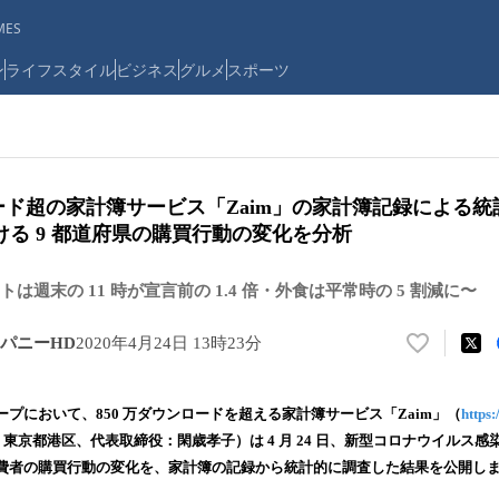
ES
ン
ライフスタイル
ビジネス
グルメ
スポーツ
ロード超の家計簿サービス「Zaim」の家計簿記録による
る 9 都道府県の購買行動の変化を分析
は週末の 11 時が宣言前の 1.4 倍・外食は平常時の 5 割減に〜
パニーHD
2020年4月24日 13時23分
い
い
ね
プにおいて、850 万ダウンロードを超える家計簿サービス「Zaim」（
https:
！
社：東京都港区、代表取締役：閑歳孝子）は 4 月 24 日、新型コロナウイルス
数
費者の購買行動の変化を、家計簿の記録から統計的に調査した結果を公開し
を
読