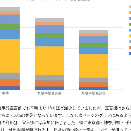
急事態宣言前でも平時より 18％ほど減少していましたが、宣言後はさら
もに - 30%の客足となっています。しかし次ページのグラフにあるよ
日の利用は、宣言後には増加に転じました。特に東京都・神奈川県・ 千
ており、外出自粛が叫ばれる中、日常の買い物の一部をコンビニが担って