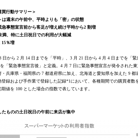
み
込
購買行動サマリー＞
み
ットは週末の午前中、平時よりも「密」の状態
中
は緊急事態宣言前から客足が増え続け平時から2 割増
で
 割未満、特に土日祝日での利用が大幅減
す
 15％増
月 18 日から 2 月 14 日までを「平時」、3 月 21 日から 4 月 4 日まで
日までを「緊急事態宣言後」と定義。4 月 7 日に緊急事態宣言が発令された
・兵庫県・福岡県の 7 都道府県に加え、北海道と愛知県を加えた 9 
動登録および手作業で登録した記録*1において、各種期間での購買者数
期値を 100 とした場合の指数で表しています。
少したものの土日祝日の午前に来店が集中