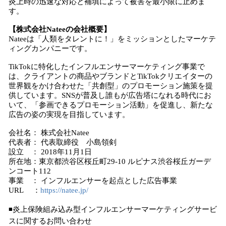
炎上時の迅速な対応と補填によって被害を最小限に止めま
す。
【株式会社Nateeの会社概要】
Nateeは「人類をタレントに！」をミッションとしたマーケテ
ィングカンパニーです。
TikTokに特化したインフルエンサーマーケティング事業で
は、クライアントの商品やブランドとTikTokクリエイターの
世界観をかけ合わせた「共創型」のプロモーション施策を提
供しています。SNSが普及し誰もが広告塔になれる時代にお
いて、「参画できるプロモーション活動」を促進し、新たな
広告の姿の実現を目指しています。
会社名： 株式会社Natee
代表者： 代表取締役 小島領剣
設立 ： 2018年11月1日
所在地：東京都渋谷区桜丘町29-10 ルピナス渋谷桜丘ガーデ
ンコート112
事業 ： インフルエンサーを起点とした広告事業
URL ：
https://natee.jp/
◾炎上保険組み込み型インフルエンサーマーケティングサービ
スに関するお問い合わせ