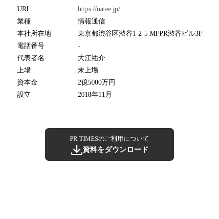
URL
https://natee.jp/
業種
情報通信
本社所在地
東京都渋谷区渋谷1-2-5 MFPR渋谷ビル3F
電話番号
-
代表者名
大江祐介
上場
未上場
資本金
2億5000万円
設立
2018年11月
PR TIMESのご利用について
資料をダウンロード