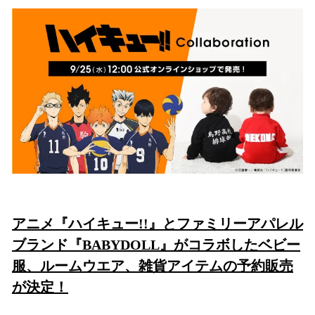
ね
！
数
を
読
み
込
み
中
で
す
アニメ『ハイキュー!!』とファミリーアパレル
ブランド『BABYDOLL』がコラボしたベビー
服、ルームウエア、雑貨アイテムの予約販売
が決定！