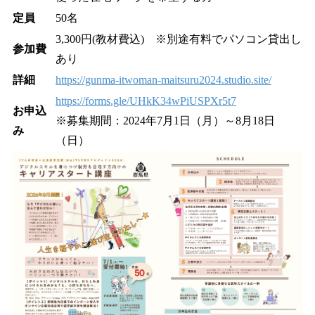
定員
50名
3,300円(教材費込) ※別途有料でパソコン貸出し
参加費
あり
詳細
https://gunma-itwoman-maitsuru2024.studio.site/
https://forms.gle/UHkK34wPiUSPXr5t7
お申込
※募集期間：2024年7月1日（月）～8月18日
み
（日）