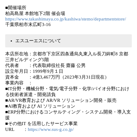
■開催場所
柏高島屋 本館地下2階 催会場
https://www.takashimaya.co.jp/kashiwa/stemo/departmentstore/
千葉県柏市末広町3-16
エスユーエスについて
本店所在地：京都市下京区四条通烏丸東入ル長刀鉾町8 京都
三井ビルディング5階
代表者 ：代表取締役社長 齋藤 公男
設立年月日：1999年9月１日
資本金 ：4億3,467万円（2023年3月31日現在）
事業内容 ：
■IT分野・機械分野・電気/電子分野・化学/バイオ分野におけ
る技術者派遣・開発請負
■AR/VR教育および AR/VR ソリューション開発・販売
■AI教育および AI ソリューション
■ERP分野におけるコンサルティング・システム開発・導入支
援
■その他IT を活用したサービス事業
URL ：
https://www.sus-g.co.jp/