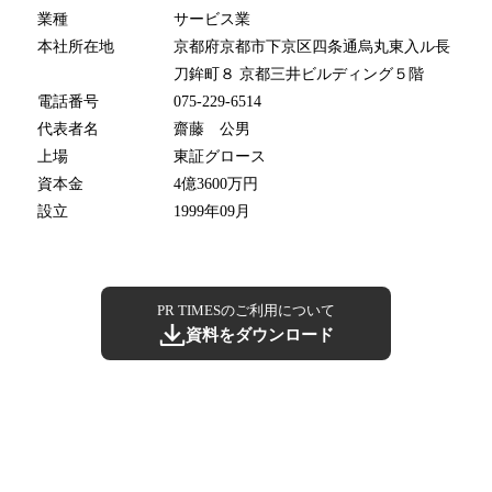
業種
サービス業
本社所在地
京都府京都市下京区四条通烏丸東入ル長
刀鉾町８ 京都三井ビルディング５階
電話番号
075-229-6514
代表者名
齋藤 公男
上場
東証グロース
資本金
4億3600万円
設立
1999年09月
PR TIMESのご利用について
資料をダウンロード