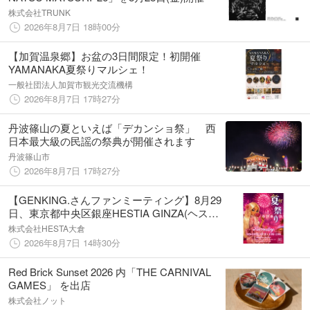
株式会社TRUNK
2026年8月7日 18時00分
【加賀温泉郷】お盆の3日間限定！初開催
YAMANAKA夏祭りマルシェ！
一般社団法人加賀市観光交流機構
2026年8月7日 17時27分
丹波篠山の夏といえば「デカンショ祭」 西
日本最大級の民謡の祭典が開催されます
丹波篠山市
2026年8月7日 17時27分
【GENKING.さんファンミーティング】8月29
日、東京都中央区銀座HESTIA GINZA(ヘステ
ィアギンザ)にて開催！
株式会社HESTA大倉
2026年8月7日 14時30分
Red Brick Sunset 2026 内「THE CARNIVAL
GAMES」 を出店
株式会社ノット