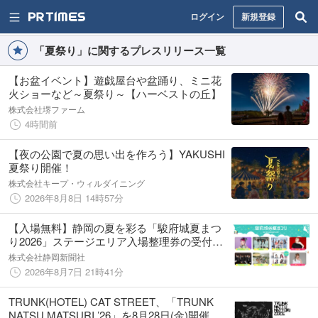
ログイン
新規登録
「夏祭り」に関するプレスリリース一覧
【お盆イベント】遊戯屋台や盆踊り、ミニ花
火ショーなど～夏祭り～【ハーベストの丘】
株式会社堺ファーム
4時間前
【夜の公園で夏の思い出を作ろう】YAKUSHI
夏祭り開催！
株式会社キープ・ウィルダイニング
2026年8月8日 14時57分
【入場無料】静岡の夏を彩る「駿府城夏まつ
り2026」ステージエリア入場整理券の受付開
始！水曜日のカンパネラ、IS:SUE、玉置成
株式会社静岡新聞社
実、May’nらが出演
2026年8月7日 21時41分
TRUNK(HOTEL) CAT STREET、「TRUNK
NATSU MATSURI ’26」を8月28日(金)開催