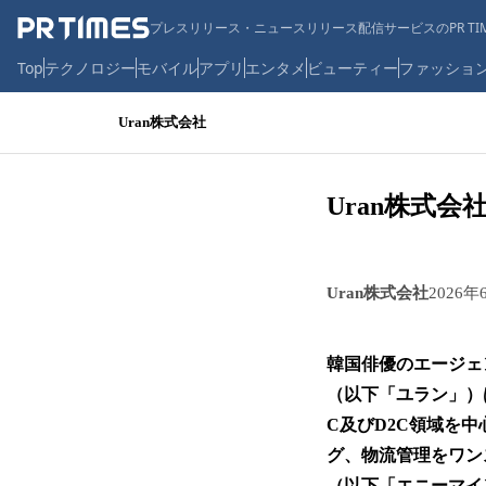
プレスリリース・ニュースリリース配信サービスのPR TIM
Top
テクノロジー
モバイル
アプリ
エンタメ
ビューティー
ファッショ
Uran株式会社
Uran株式会
Uran株式会社
2026年
韓国俳優のエージェ
（以下「ユラン」）
C及びD2C領域を
グ、物流管理をワンス
（以下「エニーマイ