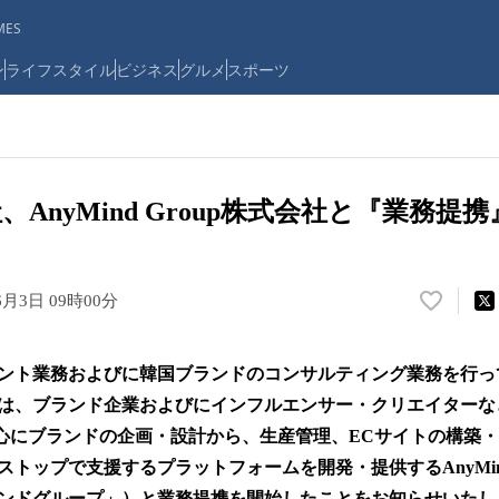
ES
ン
ライフスタイル
ビジネス
グルメ
スポーツ
社、AnyMind Group株式会社と『業務提
6月3日 09時00分
い
い
ね
ント業務およびに韓国ブランドのコンサルティング業務を行って
！
数
は、ブランド企業およびにインフルエンサー・クリエイターな
を
中心にブランドの企画・設計から、生産管理、ECサイトの構築
読
トップで支援するプラットフォームを開発・提供するAnyMind
み
込
ンドグループ」）と業務提携を開始したことをお知らせいたし