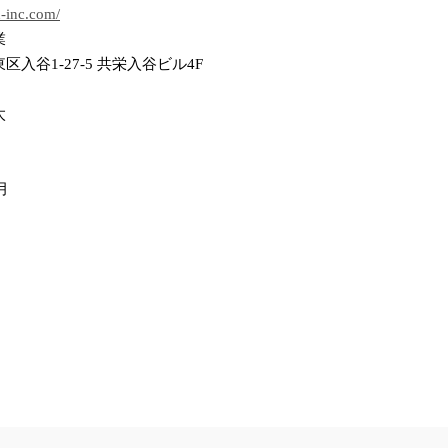
n-inc.com/
業
区入谷1-27-5 共栄入谷ビル4F
太
月