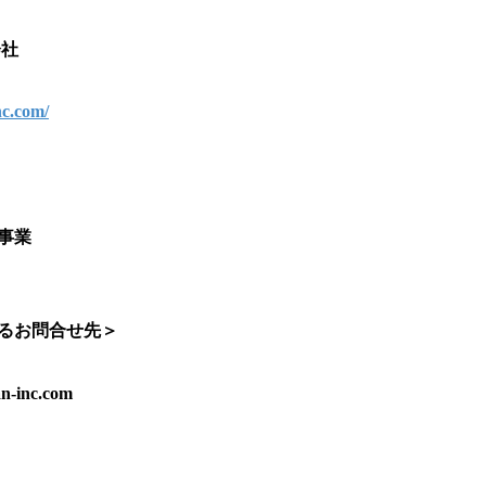
会社
nc.com/
事業
るお問合せ先＞
-inc.com