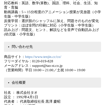
対応教科：英語、数学(算数)、国語、理科、社会、生活、知
育・育脳
動画講義：5～15分程度のアニメーション授業が見放題（小学
生版・中学生版）
反復学習：選択肢のシャッフルに加え、問題そのものが変化
プリント：ほぼ全問の印刷に対応（小学生版・中学生版）
読み上げ：問題⽂、ヒント、解説などを⾳声で⾃動読み上げ
(幼児版・⼩学⽣版）
問い合わせ先
商品サイト：
https://www.tenjin.cc/co/
フリーダイヤル：0120-019-828
メールアドレス：support@tao-st.co.jp
（営業時間）平日 10:00～21:00／土祝 10:00～19:00
会社概要
社名 ： 株式会社タオ
設立 ： 1992年4月1日
代表者 ： 代表取締役社長 黒澤 慶昭