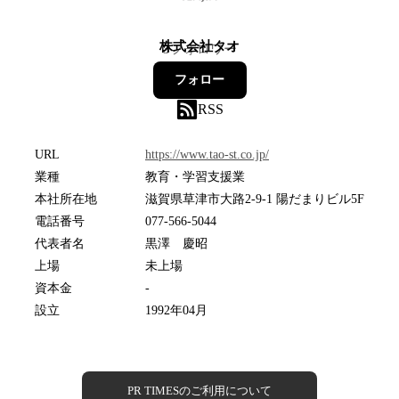
株式会社タオ
3
フォロワー
フォロー
RSS
URL
https://www.tao-st.co.jp/
業種
教育・学習支援業
本社所在地
滋賀県草津市大路2-9-1 陽だまりビル5F
電話番号
077-566-5044
代表者名
黒澤 慶昭
上場
未上場
資本金
-
設立
1992年04月
PR TIMESのご利用について