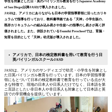
学⽣を対象とした日・英のバイリンガル教育を行うJapanese Academy
読
of San Diego(以降JASD)で導入されました。
み
JASDは、アメリカにありながらも日本の学習指導要領に沿ったカリキ
込
ュラムで指導を行っており、教科書準拠である「天神」小学生版の、
み
既存カリキュラムへの組み込み易さや生徒への指導のし易さが高く評
中
で
価されました。また、併設されているTsumiki Preschoolでは、育脳・
す
知育を目的として「天神」幼児版が導⼊されました。
アメリカで、⽇本の検定教科書を用いて教育を行う日
英バイリンガルスクールJASD
JASDは、アメリカのサンディエゴで幼児・⼩学生を対象とし
た日英バイリンガル教育を行っています。日本の学習指導要
領にもとづいて日本の検定教科書で教育を行っている点が大
きな特徴で、現地の⽇本⼈や⽇系⼈だけでなく、⽇本語を第
ニ⾔語としたい非日本人や非日系人も対象として⽇本語と英
語での学習機会を提供しています。