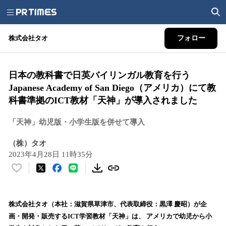
株式会社タオ
フォロー
日本の教科書で日英バイリンガル教育を行う
Japanese Academy of San Diego（アメリカ）にて教
科書準拠のICT教材「天神」が導入されました
「天神」幼児版・小学生版を併せて導入
（株）タオ
2023年4月28日 11時35分
い
い
ね
！
株式会社タオ（本社：滋賀県草津市、代表取締役：黒澤 慶昭）が企
数
画・開発・販売するICT学習教材「天神」は、 アメリカで幼児から⼩
を