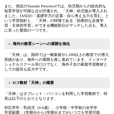
また、併設のTsumiki Preschoolでは、幼児期からの総合的な
知育学習が可能な点が評価され、「天神」幼児版が導⼊され
ました。JASDの「基礎学力の定着・自ら考える力を育む」と
いう学習指針と、「天神」の特徴である「効果的な反復学
習・主体的学習」ができる機能部分がマッチした点も、導入
に至った要因の一つです。
海外の教育シーンへの展開を強化
「天神」は、国内では⼀般家庭や1,300以上の教室での導⼊
実績があり、海外への展開も推し進めています。インターナ
ショナルスクール等だけでなく、海外子女の家庭学習教材と
しての提供も拡⼤中です。
ICT教材「天神」の概要
「天神」はタブレット・パソコンを利用した学習教材で、特
長は以下のとおりとなります。
対応学年：乳幼児（0-6歳）、⼩学校・中学校の全学年
学習範囲：1学期分から3学期分までがいつでも学習可能