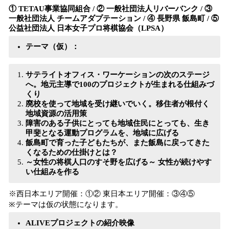
① TETAU事業協同組合 / ② 一般社団法人リバーバンク / ③
一般社団法人 チームアダプテーション / ④ 長野県 飯島町 / ⑤
公益社団法人 日本女子プロ将棋協会（LPSA）
テーマ（仮）：
サテライトオフィス・ワーケーションの次のステージ
へ。地元主導で100のプロジェクトが生まれる仕組みづ
くり
廃校を使って地域を受け継いでいく。移住者が根付く
地域資源の活用策
障害のある子供にとっても地域住民にとっても、生き
甲斐となる運動プログラムを、地域に広げる
飯島町で育った子どもたちが、また飯島に戻ってきた
くなるための仕掛けとは？
～女性の将棋人口のすそ野を広げる～ 女性が続けやす
い仕組みを作る
※西日本エリア開催：①② 東日本エリア開催：③④⑤
※テーマは仮の状態になります。
ALIVEプロジェクトの紹介映像