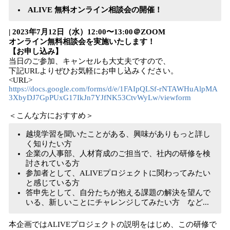
ALIVE 無料オンライン相談会の開催！
| 2023年7月12日（水）12:00〜13:00＠ZOOM
オンライン無料相談会を実施いたします！
【お申し込み】
当日のご参加、キャンセルも大丈夫ですので、
下記URLよりぜひお気軽にお申し込みください。
<URL>
https://docs.google.com/forms/d/e/1FAIpQLSf-rNTAWHuAlpMA
3XbyDJ7GpPUxG17IkJn7YJfNK53CtvWyLw/viewform
＜こんな方におすすめ＞
越境学習を聞いたことがある、興味がありもっと詳し
く知りたい方
企業の人事部、人材育成のご担当で、社内の研修を検
討されている方
参加者として、ALIVEプロジェクトに関わってみたい
と感じている方
答申先として、自分たちが抱える課題の解決を望んで
いる、新しいことにチャレンジしてみたい方 など...
本企画ではALIVEプロジェクトの説明をはじめ、この研修で