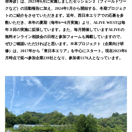
弥寿彦）は、2023年6月に実施しましたセッション２（フィールドワー
読
クなど）の活動報告に加え、2024年1月から開始する、冬期プロジェク
み
トのご紹介をさせていただきます。近年、西日本エリアでの応募を多
込
数いただき、本年の夏期（毎年6〜8月実施）より、ALIVE WESTは毎
み
年３回の実施に拡張しています。また、毎月開催していますALIVEの
中
で
無料オンライン相談会の日程と参加フォームも掲載していますので、
す
ぜひご確認いただければと思います。※本プロジェクト（企業向け研
修）は、2017年から「東日本エリア」を中心にスタート。現在2023年6
月時点で延べ参加企業239社となり、参加者1176人となっています。