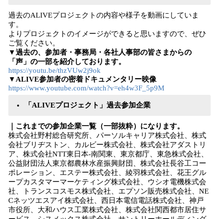
過去のALIVEプロジェクトの内容や様子を動画にしていま
す。
よりプロジェクトのイメージができると思いますので、ぜひ
ご覧ください。
▼過去の、参加者・事務局・各社人事部の皆さまからの
「声」の一部を紹介しております。
https://youtu.be/thzVUw2j9ok
▼ALIVE参加者の密着ドキュメンタリー映像
https://www.youtube.com/watch?v=eh4w3F_5p9M
「ALIVEプロジェクト」過去参加企業
｜これまでの参加企業一覧（一部抜粋）になります。
株式会社野村総合研究所、パーソルキャリア株式会社、株式
会社ブリヂストン、カルビー株式会社、株式会社アダストリ
ア、株式会社NTT東日本-南関東、東京都庁、東急株式会社、
公益財団法人東京都農林水産振興財団、株式会社長谷工コー
ポレーション、エステー株式会社、綾羽株式会社、花王グル
ープカスタマーマーケティング株式会社、ウシオ電機株式会
社、トランスコスモス株式会社、エプソン販売株式会社、NE
Cネッツエスアイ株式会社、西日本電信電話株式会社、神戸
市役所、大和ハウス工業株式会社、株式会社関西都市居住サ