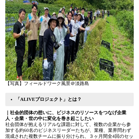
【写真】フィールドワーク風景＠淡路島
「ALIVEプロジェクト」とは？
｜社会的団体の想いに、ビジネスのリソースをつなげ企業
人・企業・世の中に変化を巻き起こしたい
社会団体が抱えるリアルな課題に対して、複数の企業から参
加する約60名のビジネスリーダーたちが、業種、業界問わず
混成された複数チームに振り分けられ、３ヶ月間全4回のセッ