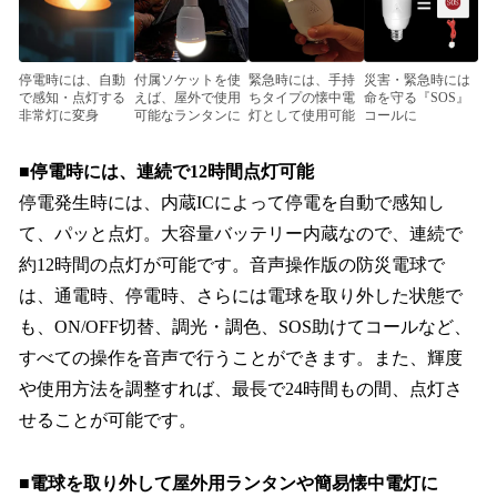
停電時には、自動
付属ソケットを使
緊急時には、手持
災害・緊急時には
で感知・点灯する
えば、屋外で使用
ちタイプの懐中電
命を守る『SOS』
非常灯に変身
可能なランタンに
灯として使用可能
コールに
■停電時には、連続で12時間点灯可能
停電発生時には、内蔵ICによって停電を自動で感知し
て、パッと点灯。大容量バッテリー内蔵なので、連続で
約12時間の点灯が可能です。音声操作版の防災電球で
は、通電時、停電時、さらには電球を取り外した状態で
も、ON/OFF切替、調光・調色、SOS助けてコールなど、
すべての操作を音声で行うことができます。また、輝度
や使用方法を調整すれば、最長で24時間もの間、点灯さ
せることが可能です。
■電球を取り外して屋外用ランタンや簡易懐中電灯に