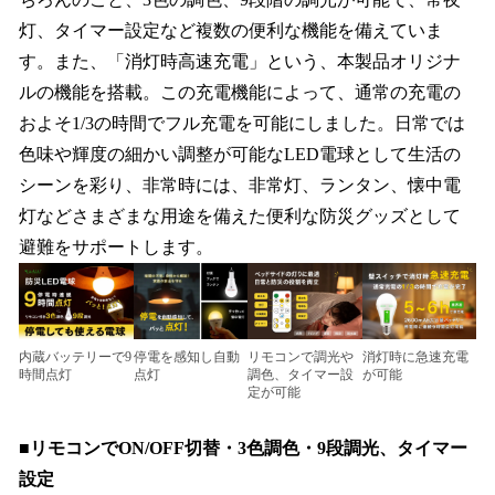
灯、タイマー設定など複数の便利な機能を備えていま
す。また、「消灯時高速充電」という、本製品オリジナ
ルの機能を搭載。この充電機能によって、通常の充電の
およそ1/3の時間でフル充電を可能にしました。日常では
色味や輝度の細かい調整が可能なLED電球として生活の
シーンを彩り、非常時には、非常灯、ランタン、懐中電
灯などさまざまな用途を備えた便利な防災グッズとして
避難をサポートします。
内蔵バッテリーで9
停電を感知し自動
リモコンで調光や
消灯時に急速充電
時間点灯
点灯
調色、タイマー設
が可能
定が可能
■リモコンでON/OFF切替・3色調色・9段調光、タイマー
設定