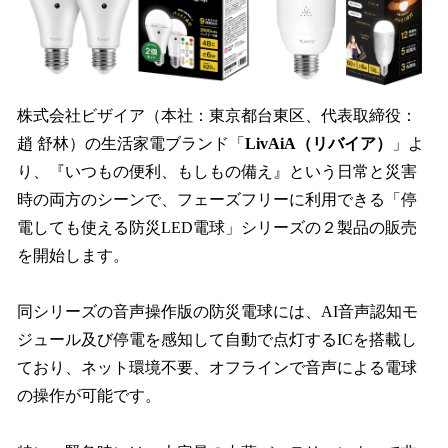
読
み
込
み
中
で
株式会社ビザイア（本社：東京都台東区、代表取締役：
す
趙 舒林）の生活家電ブランド「
LivAiA（リバイア）
」よ
り、『いつもの便利、もしもの備え』という日常と災害
時の両方のシーンで、フェーズフリーに利用できる「停
電しても使える防災LED電球」シリーズの２製品の販売
を開始します。
同シリーズの音声操作版の防災電球には、AI音声認知モ
ジュール及び停電を感知して自動で点灯するICを搭載し
ており、ネット環境不要、オフラインで音声による電球
の操作が可能です。