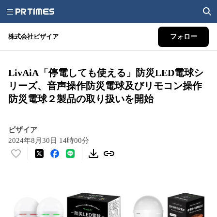
株式会社ビザイア
フォロー
LivAiA「停電しても使える」防災LED電球シ
リーズ、音声操作防災電球及びリモコン操作
防災電球２製品の取り扱いを開始
ビザイア
2024年8月30日 14時00分
い
い
ね
！
数
を