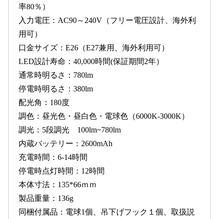
率80％）
入力電圧：AC90～240V（フリー電圧設計、海外利
用可）
口金サイズ：E26（E27兼用、海外利用可）
LED設計寿命：40,000時間(保証期間2年）
通常時明るさ：780lm
停電時明るさ：380lm
配光角：180度
調色：昼光色・昼白色・電球色（6000K-3000K）
調光：5段調光 100lm~780lm
内蔵バッテリー：2600mAh
充電時間：6-14時間
停電時点灯時間：12時間
本体寸法：135*66ｍｍ
製品重量：136g
同梱付属品：電球1個、吊下げフック１個、取扱説