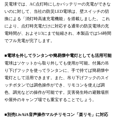
災電球では、AC点灯時にしかバッテリーの充電ができな
いのに対して、当社の防災LED電球は、壁スイッチの切
換による「消灯時高速充電機能」を搭載しました。 これ
により、点灯時充電だけに対応する通常の防災電球の充
電時間が、およそ1/3にまで短縮され、本製品では5-6時間
でフル充電が完了します。
■電球を外してランタンや簡易懐中電灯としても活用可能
電球はソケットから取り外しても使用が可能。付属の吊
り下げフックを使ってランタンに、手で持てば簡易懐中
電灯として活用できます。また、吊り下げフックのスイ
ッチボタンでは調色操作ができ、リモコンを使えば調
色、調光などの操作が可能です。災害発生時の避難場所
や屋外のキャンプ場でも重宝することでしょう。
■別売LivAiA音声操作マルチリモコン「楽リモ」に対応