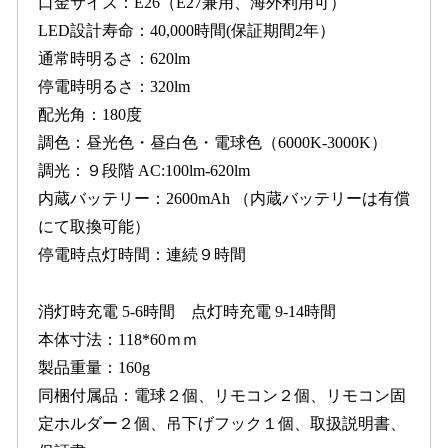
口金サイズ：E26（E27兼用、海外利用可）
LED設計寿命：40,000時間(保証期間2年）
通常時明るさ：620lm
停電時明るさ：320lm
配光角：180度
調色：昼光色・昼白色・電球色（6000K-3000K）
調光：９段階 AC:100lm-620lm
内蔵バッテリー：2600mAh （内蔵バッテリーは有償
にて取換可能）
停電時点灯時間：連続９時間
消灯時充電 5-6時間 点灯時充電 9-14時間
本体寸法：118*60ｍｍ
製品重量：160g
同梱付属品：電球２個、リモコン２個、リモコン固
定ホルダー２個、吊下げフック１個、取扱説明書、