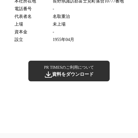
本社所在地
長野県諏訪郡富士見町落合10777番地
電話番号
-
代表者名
名取重治
上場
未上場
資本金
-
設立
1955年04月
PR TIMESのご利用について
資料をダウンロード