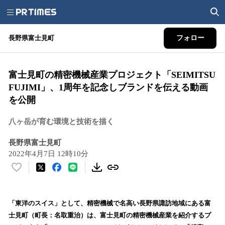
長野県富士見町
フォロー
富士見町の精密機械産業プロジェクト「SEIMITSU
FUJIMI」、1周年を記念しブランドを伝える動画
を公開
八ヶ岳が育む環境と技術を描く
長野県富士見町
2022年4月7日 12時10分
い
い
ね
！
「東洋のスイス」として、精密機械で名高い長野県諏訪地域にある富
数
士見町（町長：名取重治）は、富士見町の精密機械産業を紹介するプ
を