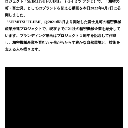
ロジェクト「SEIMITSU FUJIMI」（セイミツ フジミ）で、「精密の
読
町・富士見」としてのブランドを伝える動画を本日2022年4月7日に公
み
開しました。
込
「SEIMITSU FUJIMI」は2021年3月より開始した富士見町の精密機械
み
産業推進プロジェクトで、現在までに21社の精密機械企業を紹介して
中
で
います。ブランディング動画はプロジェクト１周年を記念して作成
す
し、精密機械産業を育む八ヶ岳がもたらす豊かな自然環境と、技術を
支える人を描きます。