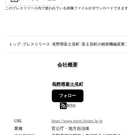
このプレスリリース内で使われている画像ファイルがダウンロードできます
トップ
プレスリリース
長野県富士見町
富士見町の精密機械産業プロジェ
会社概要
長野県富士見町
0
フォロワー
フォロー
RSS
URL
https://www.town.fujimi.lg.jp
業種
官公庁・地方自治体