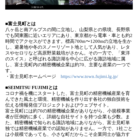
■富士見町とは
八ヶ岳と南アルプスの間に立地し、山梨県との県境、長野県
でも関東圏に近いエリアにあり、東京都から電車・車とも約2
時間でアクセスができます。標高700m〜1200mの立地を生か
し、避暑地や冬のスノーリゾート地として人気があり、レタ
スやセロリなど高原野菜栽培がさかん。その一方で、「東洋
のスイス」と呼ばれる諏訪湖を中心に広がる諏訪地域に属
し、富士見町内の精密機械企業は約70、主要な産業の一つで
す。
・富士見町ホームページ
https://www.town.fujimi.lg.jp/
■SEIMITSU FUJIMIとは
コロナ禍を機にスタートした、富士見町の精密機械産業を育
んできた風土と環境、精密機械を作り出す各社の独自技術を
伝える情報発信プロジェクトおよびウェブサイト。
富士見町には約70の精密機械企業がありながら、小規模事業
者が圧倒的に多く、詳細な自社サイトを持つ企業も少数。ま
た、精密機械で知られる諏訪地域にありながら、富士見町単
独では精密機械産業での認知がありません。一方で、1社ごと
は小規模であっても、小さな町だからこそ企業同士が協力す