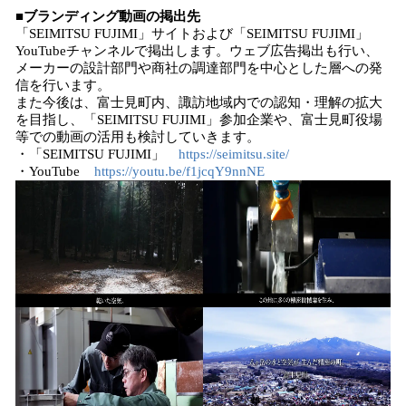
■
ブランディング動画の
掲出
先
「SEIMITSU FUJIMI」サイトおよび「SEIMITSU FUJIMI」
YouTubeチャンネルで掲出します。ウェブ広告掲出も行い、
メーカーの設計部門や商社の調達部門を中心とした層への発
信を行います。
また今後は、富士見町内、諏訪地域内での認知・理解の拡大
を目指し、「SEIMITSU FUJIMI」参加企業や、富士見町役場
等での動画の活用も検討していきます。
・「SEIMITSU FUJIMI」
https://seimitsu.site/
・YouTube
https://youtu.be/f1jcqY9nnNE