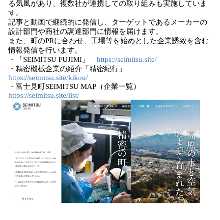
る気風があり、複数社が連携しての取り組みも実施していま
す。
記事と動画で継続的に発信し、ターゲットであるメーカーの
設計部門や商社の調達部門に情報を届けます。
また、町のPRに合わせ、工場等を始めとした企業誘致を含む
情報発信を行います。
・「SEIMITSU FUJIMI」
https://seimitsu.site/
・精密機械企業の紹介「精密紀行」
https://seimitsu.site/kikou/
・富士見町SEIMITSU MAP（企業一覧）
https://seimitsu.site/list/