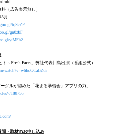
roid
無料（広告表示無し）
年3月
//goo.gl/iqScZP
goo.gl/gn8zbF
goo.gl/ytMFh2
報
ト～Fresh Faces」弊社代表川島出演（番組公式）
com/watch?v=w6hoGCaBZds
「グーグルが認めた「花まる学習会」アプリの力」
ticles/-/180756
b.com/
質問・取材のお申し込み