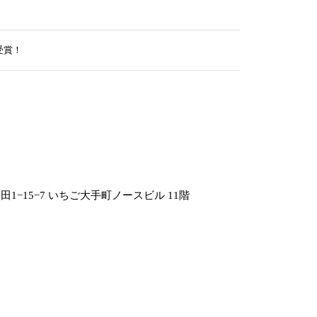
を受賞！
1−15−7 いちご大手町ノースビル 11階