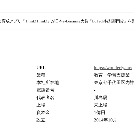
育成アプリ「Think!Think!」が日本e-Learning大賞「EdTech特別部門賞」
URL
https://wonderfy.inc/
業種
教育・学習支援業
本社所在地
東京都千代田区内神田
電話番号
-
代表者名
川島慶
上場
未上場
資本金
1億円
設立
2014年10月