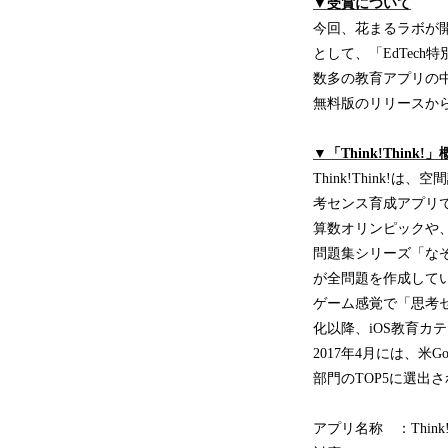
▼受賞について
今回、花まるラボが開発
として、「EdTec
数多の教育アプリの中で
無料版のリリースか
▼「Think!Think!
Think!Think
考センス育成アプリ
算数オリンピックや、
問題集シリーズ「な
が全問題を作成して
ゲーム感覚で「思考
化以降、iOS教育カ
2017年4月には、米G
部門のTOP5に選出
アプリ名称 ：Think