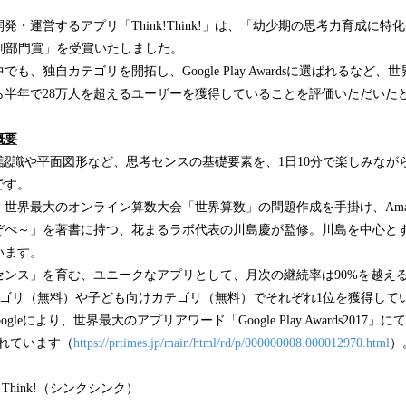
・運営するアプリ「Think!Think!」は、「幼少期の思考力育成に特化したe
h特別部門賞」を受賞いたしました。
も、独自カテゴリを開拓し、Google Play Awardsに選ばれるなど
ら半年で28万人を超えるユーザーを獲得していることを評価いただいた
」概要
!は、空間認識や平面図形など、思考センスの基礎要素を、1日10分で楽しみな
です。
世界最大のオンライン算数大会「世界算数」の問題作成を手掛け、Ama
ぞぺ～」を著書に持つ、花まるラボ代表の川島慶が監修。川島を中心と
います。
センス」を育む、ユニークなアプリとして、月次の継続率は90%を越え
テゴリ（無料）や子ども向けカテゴリ（無料）でそれぞれ1位を獲得して
oogleにより、世界最大のアプリアワード「Google Play Awards201
されています（
https://prtimes.jp/main/html/rd/p/000000008.000012970.html
）
!Think!（シンクシンク）