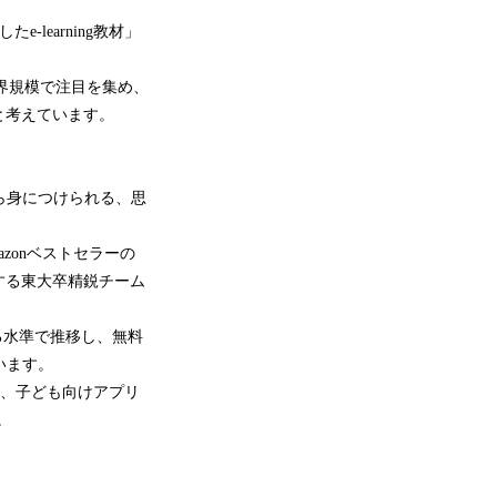
-learning教材」
、世界規模で注目を集め、
と考えています。
がら身につけられる、思
zonベストセラーの
する東大卒精鋭チーム
る水準で推移し、無料
います。
7」にて、子ども向けアプリ
。