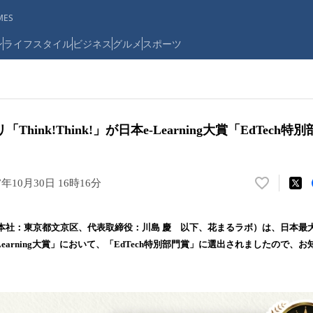
ES
ン
ライフスタイル
ビジネス
グルメ
スポーツ
hink!Think!」が日本e-Learning大賞「EdTec
7年10月30日 16時16分
い
い
ね
社：東京都文京区、代表取締役：川島 慶 以下、花まるラボ）は、日本最大のe-
！
Learning大賞」において、「EdTech特別部門賞」に選出されましたので、
数
を
読
み
込