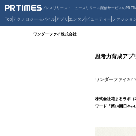
プレスリリース・ニュースリリース配信サービスのPR TIM
Top
テクノロジー
モバイル
アプリ
エンタメ
ビューティー
ファッショ
ワンダーファイ株式会社
思考力育成アプリ「T
ワンダーファイ
201
株式会社花まるラボ（本
ワード「第14回日本e-