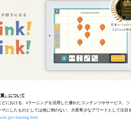
み
中
で
す
ng大賞」について
などにおける、eラーニングを活用した優れたコンテンツやサービス、ソ
ーマにしたものとしては他に例のない、大変希少なアワードとして注目
rds.jp/e-learning.html