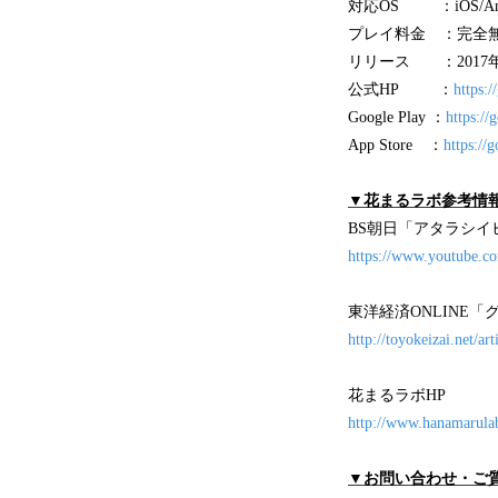
対応OS ：iOS/And
プレイ料金 ：完全
リリース ：2017
公式HP ：
https:
Google Play ：
https://
App Store ：
https://
▼花まるラボ参考情
BS朝日「アタラシイヒ
https://www.youtube.
東洋経済ONLINE
http://toyokeizai.net/ar
花まるラボHP
http://www.hanamarula
▼お問い合わせ・ご