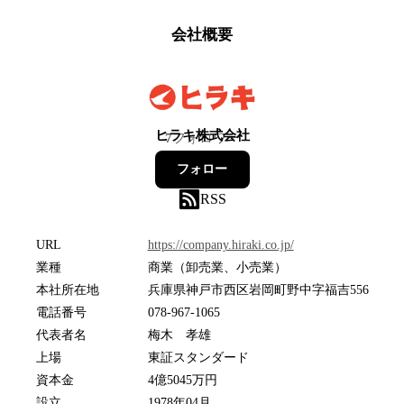
会社概要
ヒラキ株式会社
7
フォロワー
フォロー
RSS
URL
https://company.hiraki.co.jp/
業種
商業（卸売業、小売業）
本社所在地
兵庫県神戸市西区岩岡町野中字福吉556
電話番号
078-967-1065
代表者名
梅木 孝雄
上場
東証スタンダード
資本金
4億5045万円
設立
1978年04月