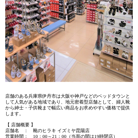
店舗のある兵庫県伊丹市は大阪や神戸などのベッドタウンと
して人気がある地域であり、地元密着型店舗として、婦人靴
から紳士・子供靴まで幅広い商品をお求めやすい価格で提供
します。
【 店舗概要 】
店舗名 ： 靴のヒラキ イズミヤ昆陽店
営業時間： 10：00～21：00（当面の間は19時閉店）