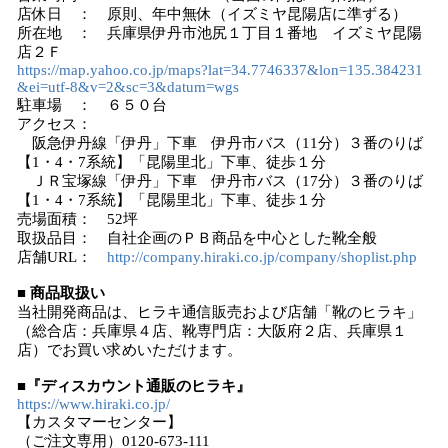
店休日 ： 原則、年中無休（イズミヤ昆陽店に準ずる）
所在地 ： 兵庫県伊丹市池尻１丁目１番地 イズミヤ昆陽
店２Ｆ
https://map.yahoo.co.jp/maps?lat=34.7746337&lon=135.384231
&ei=utf-8&v=2&sc=3&datum=wgs
駐車場 ： ６５０台
アクセス：
阪急伊丹線「伊丹」下車 伊丹市バス（11分）３番のりば
【1・4・7系統】「昆陽里北」下車、徒歩１分
ＪＲ宝塚線「伊丹」下車 伊丹市バス（17分）３番のりば
【1・4・7系統】「昆陽里北」下車、徒歩１分
売場面積： 52坪
取扱品目： 自社企画のＰＢ商品を中心とした靴全般
店舗URL：
http://company.hiraki.co.jp/company/shoplist.php
■ 商品取扱い
当社開発商品は、ヒラキ通信販売および店舗「靴のヒラキ」
（総合店：兵庫県４店、靴専門店：大阪府２店、兵庫県１
店）でお買い求めいただけます。
■『ディスカウント通販のヒラキ』
https://www.hiraki.co.jp/
【カスタマーセンター】
（ご注文専用）0120-673-111