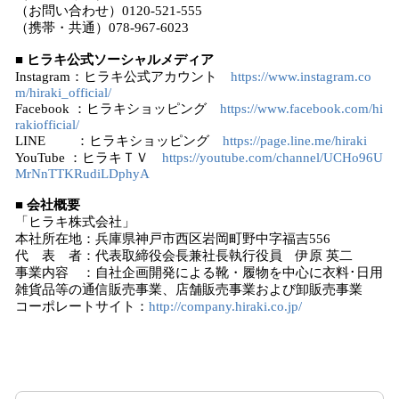
（お問い合わせ）0120-521-555
（携帯・共通）078-967-6023
■ ヒラキ公式ソーシャルメディア
Instagram：ヒラキ公式アカウント
https://www.instagram.co
m/hiraki_official/
Facebook ：ヒラキショッピング
https://www.facebook.com/hi
rakiofficial/
LINE ：ヒラキショッピング
https://page.line.me/hiraki
YouTube ：ヒラキＴＶ
https://youtube.com/channel/UCHo96U
MrNnTTKRudiLDphyA
■ 会社概要
「ヒラキ株式会社」
本社所在地：兵庫県神戸市西区岩岡町野中字福吉556
代 表 者：代表取締役会長兼社長執行役員 伊原 英二
事業内容 ：自社企画開発による靴・履物を中心に衣料･日用
雑貨品等の通信販売事業、店舗販売事業および卸販売事業
コーポレートサイト：
http://company.hiraki.co.jp/