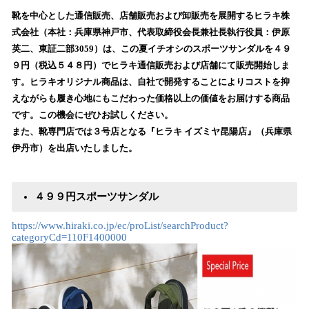
ね
！
靴を中心とした通信販売、店舗販売および卸販売を展開するヒラキ株
数
式会社（本社：兵庫県神戸市、代表取締役会長兼社長執行役員：伊原
を
英二、東証二部3059）は、この夏イチオシのスポーツサンダルを４９
読
９円（税込５４８円）でヒラキ通信販売および店舗にて販売開始しま
み
す。ヒラキオリジナル商品は、自社で開発することによりコストを抑
込
えながらも履き心地にもこだわった価格以上の価値をお届けする商品
み
です。この機会にぜひお試しください。
中
で
また、靴専門店では３号店となる『ヒラキ イズミヤ昆陽店』（兵庫県
す
伊丹市）を出店いたしました。
４９９円スポーツサンダル
https://www.hiraki.co.jp/ec/proList/searchProduct?
categoryCd=110F1400000