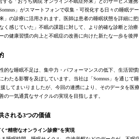
営する「おうち病院 オンライン不眠症外来」とのサービス連携
読
Somnus」がスマートフォンで収集・可視化する日々の睡眠デ
み
込
来」の診療に活用されます。医師は患者の睡眠状態を詳細に把
み
なく感じていた」不眠の課題に対して、より的確な診断と治療
中
ーの健康習慣の向上と不眠症の改善に向けた新たな一歩を後押
で
す
的
性的な睡眠不足は、集中力・パフォーマンスの低下、生活習慣
にわたる影響を及ぼしています。当社は「Somnus」を通じて睡
を支援してまいりましたが、今回の連携により、そのデータを医
善の一気通貫なサイクルの実現を目指します。
供される3つの価値
く“精密なオンライン診療”を実現
得される睡眠時間、睡眠サイクル、中途覚醒などのデータが、不眠