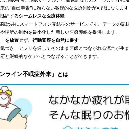
来の“自己申告”に頼らない客観的な医療判断が可能になります
完結”するシームレスな医療体験
うち病院は共にスマートフォン完結型のサービスです。データの記
間や場所の制約を最小化した新しい医療導線を提供します。
調」を放置せず、行動変容を自然に促す
ら気づき、アプリを通してそのまま医師とつながれる流れが生
対応と継続的なケアへとつなげることができます。
オンライン不眠症外来」とは