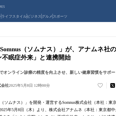
ES
ン
ライフスタイル
ビジネス
グルメ
スポーツ
Somnus（ソムナス）」が、アナムネ社
ン不眠症外来」と連携開始
でオンライン診療の精度を向上させ、新しい健康習慣をサポー
株式会社
2025年5月8日 12時00分
い
い
ね
us（ソムナス）」を開発・運営するSomnus株式会社（本社：
！
数
2025年5月8日（木）より、株式会社アナムネ（本社：東京都中
を