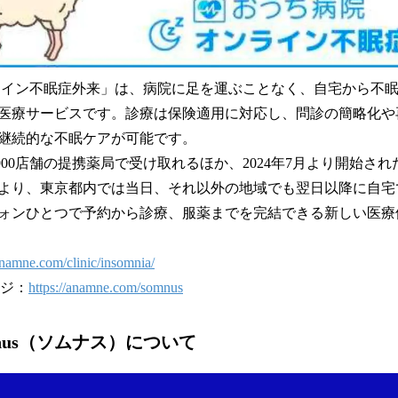
ライン不眠症外来」は、病院に足を運ぶことなく、自宅から不
医療サービスです。診療は保険適用に対応し、問診の簡略化や
継続的な不眠ケアが可能です。
900店舗の提携薬局で受け取れるほか、2024年7月より開始さ
より、東京都内では当日、それ以外の地域でも翌日以降に自宅
ォンひとつで予約から診療、服薬までを完結できる新しい医療
/anamne.com/clinic/insomnia/
ージ：
https://anamne.com/somnus
nus（ソムナス）について