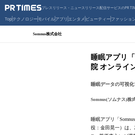
プレスリリース・ニュースリリース配信サービスのPR TIM
Top
テクノロジー
モバイル
アプリ
エンタメ
ビューティー
ファッショ
Somnus株式会社
睡眠アプリ「
院 オンライ
睡眠データの可視化
Somnus(ソムナス)
睡眠アプリ「Somn
役：金田晃一）は、