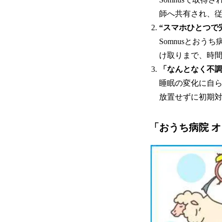
師へ共有され、従
“スマホひとつで
Somnusとお
け取りまで、時
「なんとなく不
睡眠の変化に自
放置せずに初期
「おうち病院 