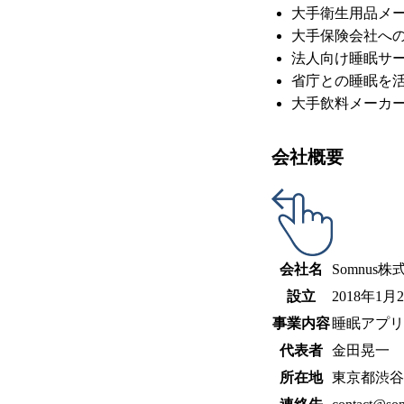
大手衛生用品メ
大手保険会社へ
法人向け睡眠サ
省庁との睡眠を
大手飲料メーカ
会社概要
会社名
Somnus
設立
2018年1月
事業内容
睡眠アプリ
代表者
金田晃一
所在地
東京都渋谷