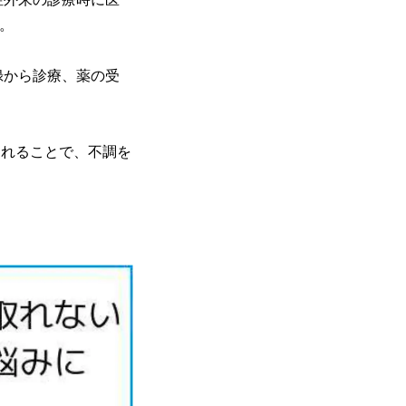
。
録から診療、薬の受
まれることで、不調を