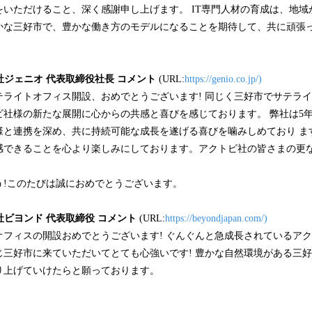
いただけること、深く感謝申し上げます。 IT専門人材の育成は、地域
かな三好市で、豊かな働き方のモデルになることを期待して、共に頑張
社ジェニオ 代表取締役社長 コメント
(URL:
https://genio.co.jp/)
ライトオフィス開設、おめでとうございます! 同じく三好市でサテ
゙社様の新たな展開に心からの共感と喜びを感じております。 弊社は5
様と連携を深め、共に持続可能な成長を遂げる喜びを噛みしめており ま
感できることを心より楽しみにしております。アクトビ社の皆さまの更な
。
う!このたびは誠におめでとうございます。
社ビヨンド 代表取締役 コメント
(URL:
https://beyondjapan.com/)
ィスの開設おめでとうございます! ぐんぐんと急成長されているアク
゙三好市に来ていただいてとても心強いです! 豊かな自然環境がある三
上げていけたらと願っております。