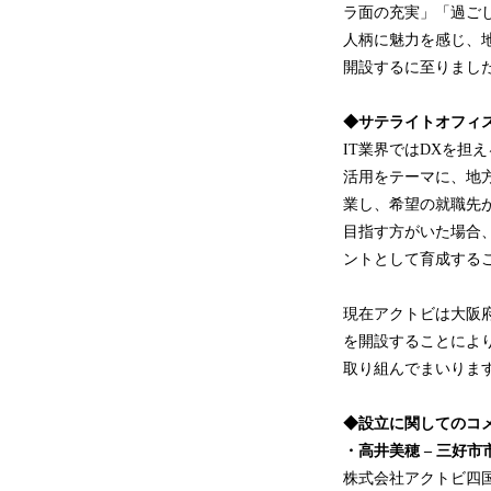
ラ面の充実」「過ご
人柄に魅力を感じ、
開設するに至りまし
◆サテライトオフィ
IT業界ではDXを
活用をテーマに、地方
業し、希望の就職先か
目指す方がいた場合、
ントとして育成する
現在アクトビは大阪
を開設することにより
取り組んでまいりま
◆設立に関してのコ
・高井美穂 – 三好市
株式会社アクトビ