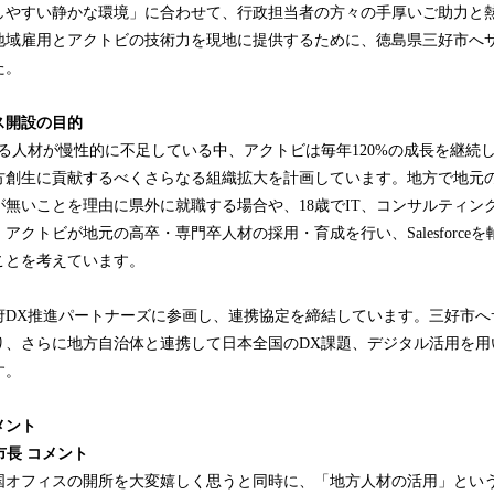
しやすい静かな環境」に合わせて、行政担当者の方々の手厚いご助力と
地域雇用とアクトビの技術力を現地に提供するために、徳島県三好市へ
た。
ス開設の目的
担える人材が慢性的に不足している中、アクトビは毎年120%の成長を継
創生に貢献するべくさらなる組織拡大を計画しています。地方で地元
゙無いことを理由に県外に就職する場合や、18歳でIT、コンサルティンク
アクトビが地元の高卒・専門卒人材の採用・育成を行い、Salesforce
ことを考えています。
府DX推進パートナーズに参画し、連携協定を締結しています。三好市
、さらに地方自治体と連携して日本全国のDX課題、デジタル活用を用い
す。
メント
市長 コメント
四国オフィスの開所を大変嬉しく思うと同時に、「地方人材の活用」とい