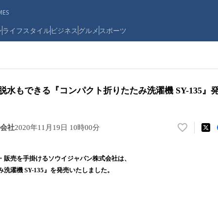
ES
ン
ライフスタイル
ビジネス
グルメ
スポーツ
脱水もできる『コンパクト折りたたみ洗濯機 SY-135』
会社
2020年11月19日 10時00分
い
い
ね
・販売を⼿掛けるソウイジャパン株式会社は、
！
洗濯機 SY-135』を発売いたしました。
数
を
読
み
込