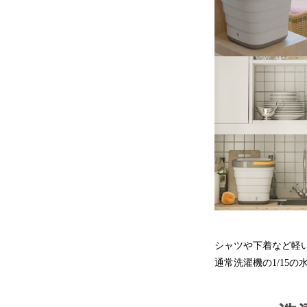
シャツや下着など軽
通常洗濯機の1/15