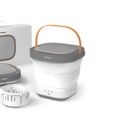
み
中
で
す