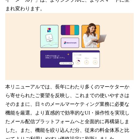
を
まれ変わります。
読
み
込
み
中
で
す
本リニューアルでは、長年にわたり多くのマーケターか
ら寄せられたご要望を反映し、これまでの使いやすさは
そのままに、日々のメールマーケティング業務に必要な
機能を厳選。より直感的で効率的なUI・操作性を実現し
たメール配信プラットフォームへと全面的に再構築しま
した。また、機能を絞り込んだ分、従来の料金体系と比
べてよりご利用しやすい価格設定に刷新しました。