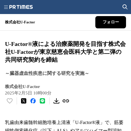
株式会社U-Factor
フォロー
U-Factor®液による治療薬開発を目指す株式会
社U-Factorが東京慈恵会医科大学と第二弾の
共同研究契約を締結
～臓器虚血性疾患に関する研究を実施～
株式会社U-Factor
2025年2月5日 10時00分
い
い
ね
！
乳歯由来歯髄幹細胞培養上清液「U-Factor®液」で、筋萎
数
縮性側索硬化症（以下：ALS）やアルツハイマー型認知