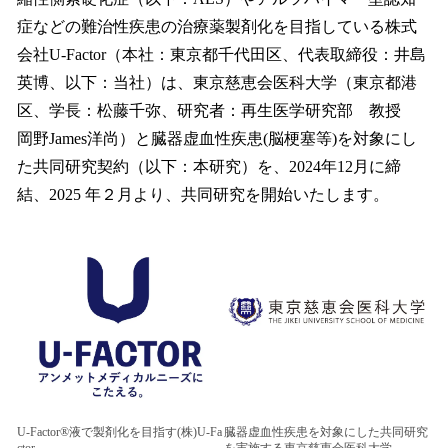
を
症などの難治性疾患の治療薬製剤化を目指している株式
読
み
会社U-Factor（本社：東京都千代田区、代表取締役：井島
込
英博、以下：当社）は、東京慈恵会医科大学（東京都港
み
区、学長：松藤千弥、研究者：再生医学研究部 教授
中
で
岡野James洋尚）と臓器虚血性疾患(脳梗塞等)を対象にし
す
た共同研究契約（以下：本研究）を、2024年12月に締
結、2025 年２月より、共同研究を開始いたします。
U-Factor®液で製剤化を目指す(株)U-Fa
臓器虚血性疾患を対象にした共同研究