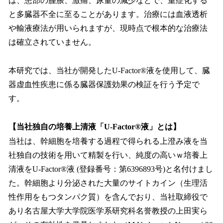
は、患部の腫脹、激痛、尿量の減少などで、重症化する
と多臓器不全に至ることがあります。治療には血液透析
や輸液療法が用いられますが、現時点で根本的な治療法
は確立されていません。
本研究では、当社が開発したU-Factor®液を使用して、臓
器虚血性疾患に係る臓器保護効果の検証を行う予定で
す。
【当社独自の培養上清液「U-Factor®液」とは】
当社は、幹細胞を培養する過程で得られる上澄み液を当
社独自の技術を用いて精製を行い、純度の高いｗ培養上
清液をU-Factor®液 (登録番号：第6396893号)と名付けまし
た。幹細胞より分泌された大量のサイトカイン（生理活
性作用をもつタンパク質）を含んでおり、当社取締役で
あり名古屋大学大学院医学系研究科名誉教授の上田実ら