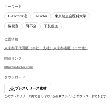
キーワード
U-Factor®液
U-Factor
東京慈恵会医科大学
脳梗塞
腎不全
下肢虚血
位置情報
東京都
千代田区
（
本社・支社
）
東京都
港区
（
その他
）
関連リンク
https://u-factor.com/
ダウンロード
プレスリリース素材
このプレスリリース内で使われている画像ファイルがダウンロードできます