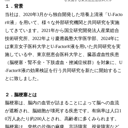
ctor
を実施する東京慈恵会医科大学
１．背景
当社は、2020年3月から独自開発した培養上清液「U-Facto
r®液」を用いて、様々な外部研究機関と共同研究を実施
してきています。2021年から国立研究開発法人産業総合
技術研究所、2022年より慶應義塾大学医学部、2024年に
は東京女子医科大学とU-Factor®液を用いた共同研究を実
施している中、東京慈恵会医科大学と、臓器虚血性疾患
（脳梗塞・腎不全・下肢虚血・挫滅症候群）を対象に、U
-Factor®液の効果検証を行う共同研究を新たに開始するこ
とに致しました。
２．脳梗塞とは
脳梗塞は、脳内の血管が詰まることによって脳への血流
が遮断され、脳細胞が壊死する疾患です。有病率は人口1
0万人あたり約200人とされ、高齢者に多くみられます。
脳梗塞は、突然の片側の麻痺、言語障害、視覚障害など