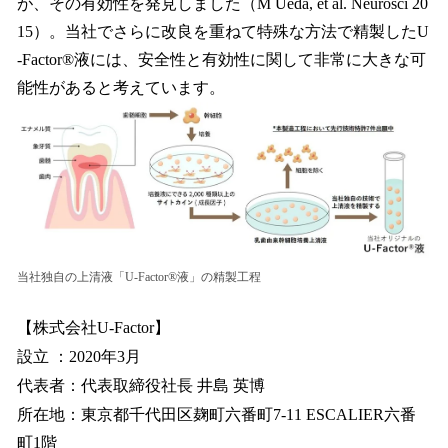
が、その有効性を発見しました（M Ueda, et al. Neurosci 20
15）。当社でさらに改良を重ねて特殊な方法で精製したU
-Factor®液には、安全性と有効性に関して非常に大きな可
能性があると考えています。
当社独自の上清液「U-Factor®液」の精製工程
【株式会社U-Factor】
設立 ：2020年3月
代表者：代表取締役社長 井島 英博
所在地：東京都千代田区麹町六番町7-11 ESCALIER六番
町1階