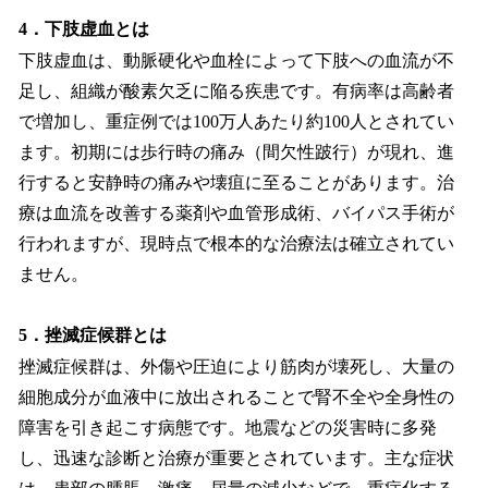
4．下肢虚血とは
下肢虚血は、動脈硬化や血栓によって下肢への血流が不
足し、組織が酸素欠乏に陥る疾患です。有病率は高齢者
で増加し、重症例では100万人あたり約100人とされてい
ます。初期には歩行時の痛み（間欠性跛行）が現れ、進
行すると安静時の痛みや壊疽に至ることがあります。治
療は血流を改善する薬剤や血管形成術、バイパス手術が
行われますが、現時点で根本的な治療法は確立されてい
ません。
5．挫滅症候群とは
挫滅症候群は、外傷や圧迫により筋肉が壊死し、大量の
細胞成分が血液中に放出されることで腎不全や全身性の
障害を引き起こす病態です。地震などの災害時に多発
し、迅速な診断と治療が重要とされています。主な症状