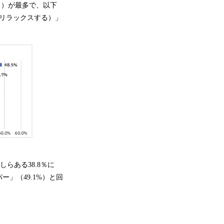
％）が最多で、以下
どリラックスする）」
らある38.8％に
」（49.1%）と回