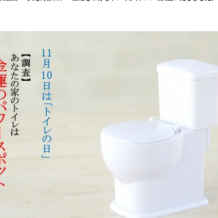
読
み
込
み
中
で
す