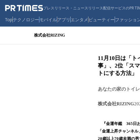
プレスリリース・ニュースリリース配信サービスのPR TIM
Top
テクノロジー
モバイル
アプリ
エンタメ
ビューティー
ファッショ
株式会社RIZING
11月10日は「
事」、2位「ス
トにする方法」
あなたの家のトイ
株式会社RIZING
2
『金運年鑑 365日お
「金運上昇チャンネル
20歳以上70歳未満の