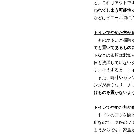
と。これはアウトで
われてしまう可能性
などはビニール袋に
トイレでやめた方が
ものが多いと掃除が
ても
置いてあるもの
トなどの布類は邪気
日も洗濯していない
す。そうすると、ト
また、時計やカレン
ングが悪くなり、チ
けものを置かない
よ
トイレでやめた方が
トイレのフタを開け
所なので、便座のフ
まうからです。家族