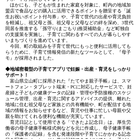
ほかにも、子どもが生まれた家庭を対象に、町内の地域加
盟店で食品などの購入に活用できるポイントを贈呈する「誕
生お祝いポイント付与券」や、子育て世代の出産や育児負担
を軽減し、祖父母と孫、祖父母と父母などの絆を深め、3世代
同居を推進する「孫守り(まごもり)推奨補助金」など町独自
の支援策を実施し、子育てに関わるすべての人が暮らしやす
いまちづくりを進めています。
今回、町の取組みを子育て世代にもっと便利に活用しても
らうために、子育て情報発信の新たなツールとして、『母子
モ』が採用されました。
◆地域密着型の子育てアプリで妊娠・出産・育児をしっかり
サポート！
富山県立山町に採用された『たてやま親子手帳』は、スマ
ートフォン・タブレット端末・PCに対応したサービスで、妊
産婦と子どもの健康データの記録・管理や予防接種のスケジ
ュール管理、出産・育児に関するアドバイスの提供、離れた
地域に住む祖父母など家族との共有機能や、町が配信する地
域の情報をお知らせするなど、育児や仕事に忙しい母親や父
親を助けてくれる便利な機能が充実しています。
育児日記として使用できる「できたよ記念日」は、厚生労
働省の母子健康手帳様式例などを元に作成し、母子健康手帳
の「保護者の記録」を含む発達段階や子育てにかかわる記念