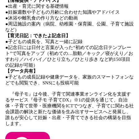
【情報提供・アドバイス】
●出産・育児に関する基礎情報
●妊娠週数や子どもの月齢に合わせた知識やアドバイス
●沐浴や離乳食の作り方などの動画
●周辺施設の案内（病院、幼稚園・保育園、公園、子育て施設
など）
【育児日記：できたよ記念日】
●子どもの成長を、写真と一緒に記録
●記念日には日付と言葉が入った“初めての記念日テンプレー
ト”で写真をアップ（初めての…胎動／キック／寝がえり／お
すわり／ハイハイ／ひとり立ち／ひとり歩き など約150項目
の記録が可能）
【データ共有】
●子どもの成長記録や健康データを、家族のスマートフォンな
どでも閲覧でき、SNSにも投稿可能
『母子モ』は今後、子育て関連事業オンライン化を支援す
るサービス『母子モ 子育てDX』※1の提供を通じて、自治
体・子育て世帯・医療機関をICTでつなぎ、子育てに関わる社
会課題の解決と新たな価値を生み出すサービスへと発展し、
誰もが安心して妊娠・出産・子育てできる社会の構築を目指
します。