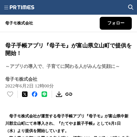
母子モ株式会社
フォロー
母子手帳アプリ『母子モ』が富山県立山町で提供を
開始！
～アプリの導入で、子育てに関わる人がみんな笑顔に～
母子モ株式会社
2022年6月2日 12時00分
い
い
ね
！
母子モ株式会社が運営する母子手帳アプリ『母子モ』が富山県中新
数
川郡立山町にて本導入され、『たてやま親子手帳』として6月1日
を
（水）より提供を開始しています。
読