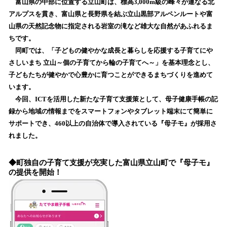
富山県の中部に位置する立山町は、標高3,000m級の峰々が連なる北
み
アルプスを貫き、富山県と長野県を結ぶ立山黒部アルペンルートや富
込
山県の天然記念物に指定される岩室の滝など雄大な自然があふれるま
み
ちです。
中
で
同町では、「子どもの健やかな成長と暮らしを応援する子育てにや
す
さしいまち 立山～個の子育てから輪の子育てへ～」を基本理念とし、
子どもたちが健やかで心豊かに育つことができるまちづくりを進めて
います。
今回、ICTを活用した新たな子育て支援策として、母子健康手帳の記
録から地域の情報までをスマートフォンやタブレット端末にて簡単に
サポートでき、460以上の自治体で導入されている『母子モ』が採用さ
れました。
◆町独自の子育て支援が充実した富山県立山町で『母子モ』
の提供を開始！