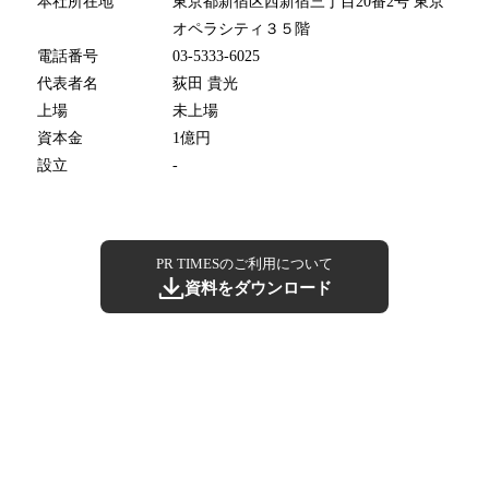
本社所在地
東京都新宿区西新宿三丁目20番2号 東京
オペラシティ３５階
電話番号
03-5333-6025
代表者名
荻田 貴光
上場
未上場
資本金
1億円
設立
-
PR TIMESのご利用について
資料をダウンロード