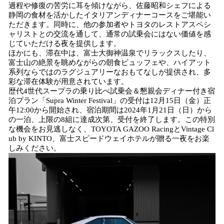
過程や修復の苦労に耳を傾けながら、佐藤昭和シェフによる
静岡の食材を活かしたイタリアンディナーコースをご堪能い
ただきます。同時に、他の参加者やトヨタのレストアスペシ
ャリストとの交流を通して、通常の試乗会にはない価値を感
じていただける夜を提供します。
ほかにも、滞在中は、富士大御神温泉でリラックスしたり、
富士山の絶景を眺めながらの朝食ビュッフェや、ハイアット
系列ならではのラグジュアリーなおもてなしが提供され、多
彩な滞在体験が用意されています。
歴代4世代スープラの乗り比べ試乗会＆懇親会ディナー付き宿
泊プラン「Supra Winter Festival」の受付は12月15日（金）正
午12:00から開始され、宿泊期間は2024年1月21日（日）から
の一泊、上限の8組に達成次第、受付を終了します。この特別
な機会をお見逃しなく、TOYOTA GAZOO RacingとVintage Cl
ub by KINTO、富士スピードウェイホテルが贈る一夜をお楽
しみください。