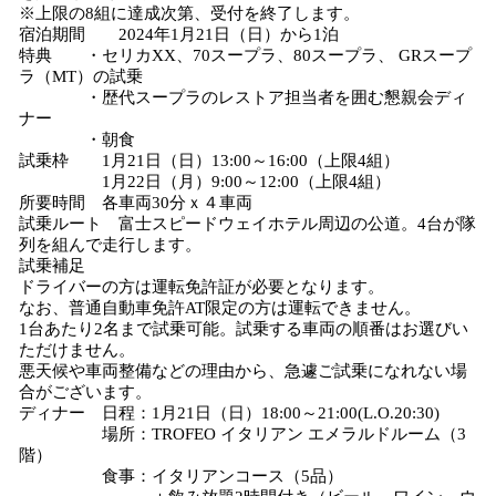
※上限の8組に達成次第、受付を終了します。
宿泊期間 2024年1月21日（日）から1泊
特典 ・セリカXX、70スープラ、80スープラ、 GRスープ
ラ（MT）の試乗
・歴代スープラのレストア担当者を囲む懇親会ディ
ナー
・朝食
試乗枠 1月21日（日）13:00～16:00（上限4組）
1月22日（月）9:00～12:00（上限4組）
所要時間 各車両30分ｘ４車両
試乗ルート 富士スピードウェイホテル周辺の公道。4台が隊
列を組んで走行します。
試乗補足
ドライバーの方は運転免許証が必要となります。
なお、普通自動車免許AT限定の方は運転できません。
1台あたり2名まで試乗可能。試乗する車両の順番はお選びい
ただけません。
悪天候や車両整備などの理由から、急遽ご試乗になれない場
合がございます。
ディナー 日程：1月21日（日）18:00～21:00(L.O.20:30)
場所：TROFEO イタリアン エメラルドルーム（3
階）
食事：イタリアンコース（5品）