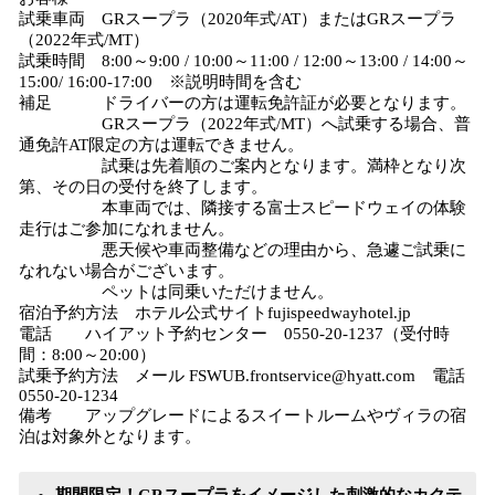
試乗車両 GRスープラ（2020年式/AT）またはGRスープラ
（2022年式/MT）
試乗時間 8:00～9:00 / 10:00～11:00 / 12:00～13:00 / 14:00～
15:00/ 16:00-17:00 ※説明時間を含む
補足 ドライバーの方は運転免許証が必要となります。
GRスープラ（2022年式/MT）へ試乗する場合、普
通免許AT限定の方は運転できません。
試乗は先着順のご案内となります。満枠となり次
第、その日の受付を終了します。
本車両では、隣接する富士スピードウェイの体験
走行はご参加になれません。
悪天候や車両整備などの理由から、急遽ご試乗に
なれない場合がございます。
ペットは同乗いただけません。
宿泊予約方法 ホテル公式サイトfujispeedwayhotel.jp
電話 ハイアット予約センター 0550-20-1237（受付時
間：8:00～20:00）
試乗予約方法 メール FSWUB.frontservice@hyatt.com 電話
0550-20-1234
備考 アップグレードによるスイートルームやヴィラの宿
泊は対象外となります。