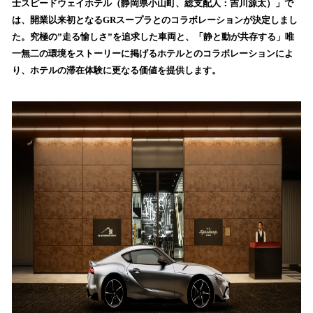
士スピードウェイホテル（静岡県小山町、総支配人：吉川源太）」で
読
は、開業以来初となるGRスープラとのコラボレーションが決定しまし
み
た。究極の”走る愉しさ”を追求した車両と、「静と動が共存する」唯
込
一無二の環境をストーリーに掲げるホテルとのコラボレーションによ
み
り、ホテルの滞在体験に更なる価値を提供します。
中
で
す