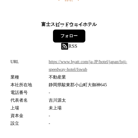
富士スピードウェイホテル
11
フォロワー
フォロー
RSS
URL
https://www.hyatt.com/ja-JP/hotel/japan/fuji-
speedway-hotel/fswub
業種
不動産業
本社所在地
静岡県駿東郡小山町大御神645
電話番号
-
代表者名
吉川源太
上場
未上場
資本金
-
設立
-