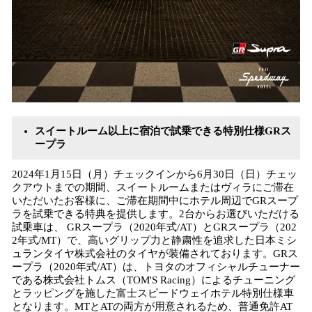
スイートルーム以上に宿泊で試乗できる特別仕様GRス
ープラ
2024年1月15日（月）チェックインから6月30日（日）チェッ
クアウトまでの期間、スイートルームまたはヴィラにご滞在
いただいたお客様に、ご滞在期間中にホテル周辺でGRスープ
ラを試乗できる特典を提供します。2台からお選びいただける
試乗車は、 GRスープラ（2020年式/AT）とGRスープラ（202
2年式/MT）で、高いグリップ力と静粛性を追求した日本ミシ
ュランタイヤ株式会社のタイヤが装備されております。GRス
ープラ（2020年式/AT）は、トヨタのオフィシャルチューナー
である株式会社トムス（TOM'S Racing）によるチューニング
とラッピングを施した富士スピードウェイホテル特別仕様車
となります。MTとATの両方が用意されるため、普通免許AT