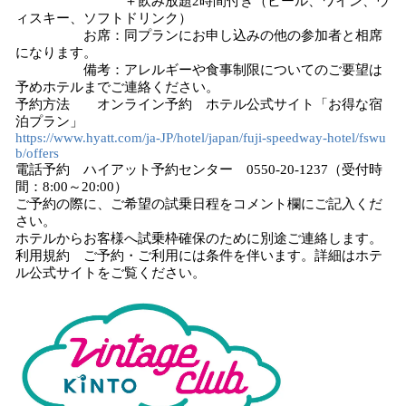
＋飲み放題2時間付き（ビール、ワイン、ウ
ィスキー、ソフトドリンク）
お席：同プランにお申し込みの他の参加者と相席
になります。
備考：アレルギーや食事制限についてのご要望は
予めホテルまでご連絡ください。
予約方法 オンライン予約 ホテル公式サイト「お得な宿
泊プラン」
https://www.hyatt.com/ja-JP/hotel/japan/fuji-speedway-hotel/fswu
b/offers
電話予約 ハイアット予約センター 0550-20-1237（受付時
間：8:00～20:00）
ご予約の際に、ご希望の試乗日程をコメント欄にご記入くだ
さい。
ホテルからお客様へ試乗枠確保のために別途ご連絡します。
利用規約 ご予約・ご利用には条件を伴います。詳細はホテ
ル公式サイトをご覧ください。