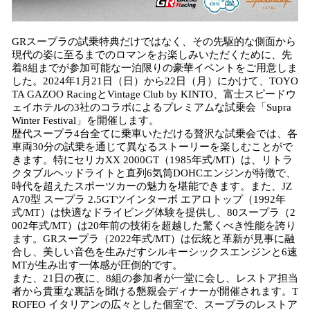
GRスープラの試乗特典だけではなく、その先駆的な側面から
現代の姿に至るまでのロマンをお楽しみいただくために、先
着8組までが参加可能な一泊限りの豪華イベントをご用意しま
した。2024年1月21日（日）から22日（月）にかけて、TOYO
TA GAZOO RacingとVintage Club by KINTO、富士スピードウ
ェイホテルの3社のコラボによるプレミアムな試乗会「Supra
Winter Festival」を開催します。
歴代スープラ4台全てに乗車いただける贅沢な試乗会では、各
車両30分の試乗を通じて異なるストーリーを楽しむことがで
きます。特にセリカXX 2000GT（1985年式/MT）は、リトラ
クタブルヘッドライトと直列6気筒DOHCエンジンが特徴で、
時代を超えたスポーツカーの魅力を堪能できます。また、JZ
A70型 スープラ 2.5GTツインターボ エアロトップ（1992年
式/MT）は快適なドライビング体験を提供し、80スープラ（2
002年式/MT）は20年前の技術を超越した驚くべき性能を誇り
ます。GRスープラ（2022年式/MT）は伝統と革新が見事に融
合し、美しい音色を生みだすシルキーシックスエンジンと6速
MTが生み出す一体感が圧倒的です。
また、21日の夜に、8組の参加者が一堂に会し、レストア担当
者から貴重な裏話を聞ける懇親会ディナーが開催されます。T
ROFEO イタリアンの広々とした個室で、スープラのレストア