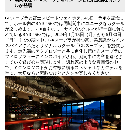
期間限定！GRスープラをイメージした刺激的なカクテ
ルが登場
GRスープラと富士スピードウェイホテルの初コラボを記念し
て、ホテル内のBAR 4563では同期間中にユニークなカクテル
が楽しめます。270台ものミニサイズのクルマが壁一面に飾ら
れているBAR 4563では、2024年1月15日（月）から6月30日
（日）までの期間中、GRスープラが持つ高い美意識からイン
スパイアされたオリジナルカクテル「GRスープラ」を提供し
ます。最先端のテクノロジーと共に進化し続けるスープラの
フィロソフィーにインスパイアされ、期間中に内容を進化さ
せていく遊び心を表現します。隠れ家のような雰囲気の中
で、ミクソロジストがお客様に贈るスペシャルなカクテルを
手に、大切な方と素敵なひとときをお楽しみください。