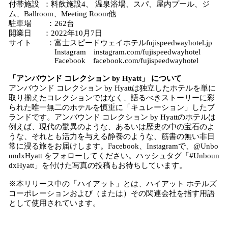
付帯施設 ：料飲施設4、 温泉浴場、スパ、屋内プール、ジ
ム、Ballroom、Meeting Room他
駐車場 ：262台
開業日 ：2022年10月7日
サイト ：富士スピードウェイホテルfujispeedwayhotel.jp
Instagram instagram.com/fujispeedwayhotel
Facebook facebook.com/fujispeedwayhotel
「アンバウンド コレクション by Hyatt」 について
アンバウンド コレクション by Hyattは独立したホテルを単に
取り揃えたコレクションではなく、語るべきストーリーに彩
られた唯一無二のホテルを慎重に「キュレーション」したブ
ランドです。アンバウンド コレクション by Hyattのホテルは
例えば、現代の驚異のような、あるいは歴史の中の宝石のよ
うな、それとも活力を与える静養のような、筋書の無い非日
常に浸る旅をお届けします。Facebook、Instagramで、@Unbo
undxHyatt をフォローしてください。ハッシュタグ「#Unboun
dxHyatt」を付けた写真の投稿もお待ちしています。
※本リリース中の「ハイアット」とは、ハイアット ホテルズ
コーポレーションおよび（または）その関連会社を指す用語
として使用されています。